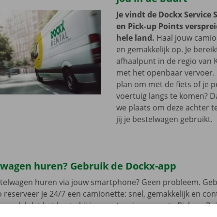
Je vindt de Dockx Service 
en Pick-up Points versprei
hele land.
Haal jouw camion
en gemakkelijk op. Je bereik
afhaalpunt in de regio van 
met het openbaar vervoer. 
plan om met de fiets of je p
voertuig langs te komen? D
we plaats om deze achter te 
jij je bestelwagen gebruikt.
lwagen huren? Gebruik de Dockx-app
estelwagen huren via jouw smartphone? Geen probleem. Geb
 reserveer je 24/7 een camionette: snel, gemakkelijk en cont
t model dat het beste bij jou past en je gewenste Pick-up Po