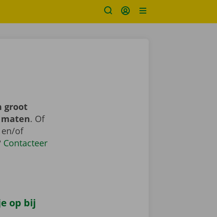
 groot
n maten
. Of
 en/of
?
Contacteer
e op bij