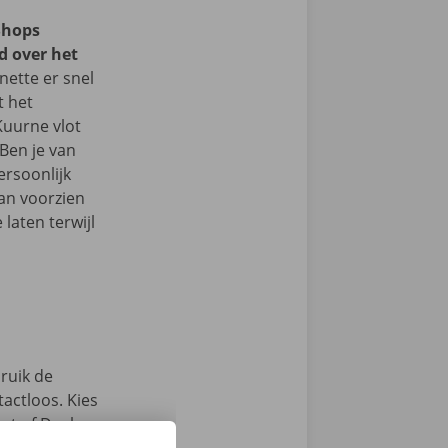
Shops
d over het
ette er snel
t het
Kuurne vlot
Ben je van
ersoonlijk
an voorzien
laten terwijl
ruik de
actloos. Kies
int of Dockx