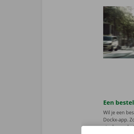
Een beste
Wil je een b
Dockx-app. Zo
via de app he