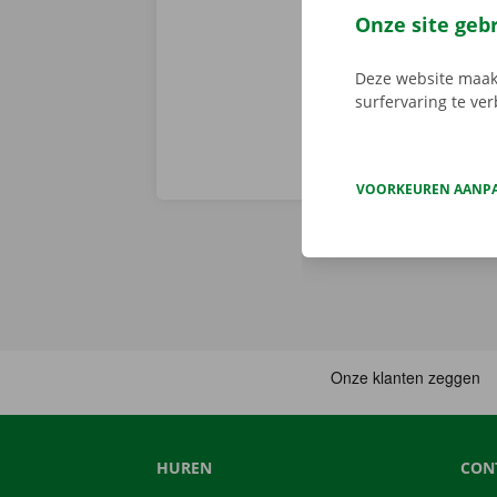
Service Shop.
Onze site geb
sleutel. Down
Deze website maakt
surfervaring te ve
VOORKEUREN AANP
HUREN
CON