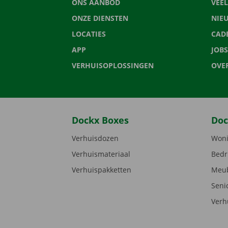
ONS AANBOD
VEE
ONZE DIENSTEN
NIE
LOCATIES
CAD
APP
JOBS
VERHUISOPLOSSINGEN
OVE
Dockx Boxes
Doc
Verhuisdozen
Woni
Verhuismateriaal
Bedr
Verhuispakketten
Meub
Seni
Verh