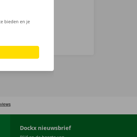
digitale
e bieden en je
Dockx nieuwsbrief