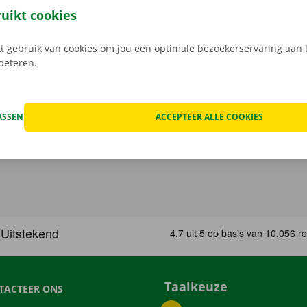
 Bij het ophalen open je de camionette eenvoudig met jouw 
ruikt cookies
load de gratis app voor
Android
of
Apple
.
 gebruik van cookies om jou een optimale bezoekerservaring aan t
rbeteren.
ASSEN
ACCEPTEER ALLE COOKIES
Taalkeuze
TACTEER ONS