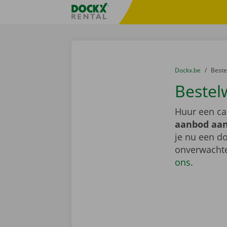
Ga naar inhoud
Taalselectie overslaan
Fratello DEMO
U bevindt zich hi
van
Dockx.be
naar
Best
Bestel
Huur een ca
aanbod aan
je nu een do
onverwachte
ons
.