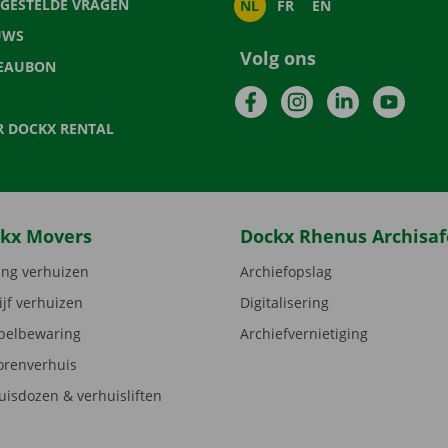
LGESTELDE VRAGEN
NL
FR
EN
UWS
Volg ons
EAUBON
Facebook
Instagram
LinkedIn
YouTu
R DOCKX RENTAL
kx Movers
Dockx Rhenus Archisaf
ng verhuizen
Archiefopslag
ijf verhuizen
Digitalisering
elbewaring
Archiefvernietiging
orenverhuis
uisdozen & verhuisliften