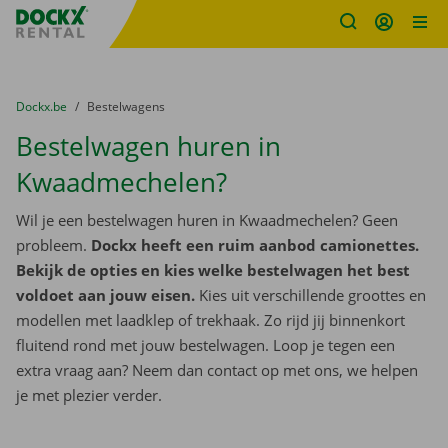
Fratello DEMO
Ga naar inhoud
Taalselectie overslaan
U bevindt zich hier:
van
Dockx.be
naar
Bestelwagens
Bestelwagen huren in
Kwaadmechelen?
Wil je een bestelwagen huren in Kwaadmechelen? Geen
probleem.
Dockx heeft een ruim aanbod camionettes.
Bekijk de opties en kies welke bestelwagen het best
voldoet aan jouw eisen.
Kies uit verschillende groottes en
modellen met laadklep of trekhaak. Zo rijd jij binnenkort
fluitend rond met jouw bestelwagen. Loop je tegen een
extra vraag aan? Neem dan contact op met ons, we helpen
je met plezier verder.