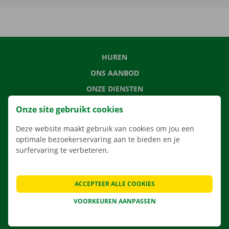
HUREN
ONS AANBOD
ONZE DIENSTEN
LOCATIES
Onze site gebruikt cookies
APP
Deze website maakt gebruik van cookies om jou een
VERHUISOPLOSSINGEN
optimale bezoekerservaring aan te bieden en je
surfervaring te verbeteren.
ACCEPTEER ALLE COOKIES
CONTACTEER ONS
VEELGESTELDE VRAGEN
VOORKEUREN AANPASSEN
NIEUWS