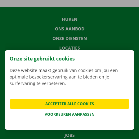
HUREN
ONS AANBOD
ONZE DIENSTEN
LOCATIES
APP
Onze site gebruikt cookies
VERHUISOPLOSSINGEN
Deze website maakt gebruik van cookies om jou een
optimale bezoekerservaring aan te bieden en je
surfervaring te verbeteren.
CONTACTEER ONS
ACCEPTEER ALLE COOKIES
VEELGESTELDE VRAGEN
VOORKEUREN AANPASSEN
NIEUWS
CADEAUBON
JOBS