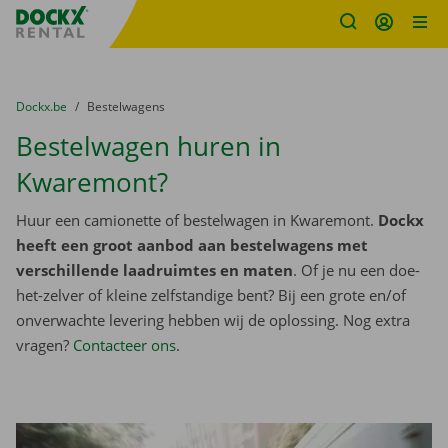
Fratello DEMO
Ga naar inhoud
Taalselectie overslaan
U bevindt zich hier:
van
Dockx.be
naar
Bestelwagens
Bestelwagen huren in
Kwaremont?
Huur een camionette of bestelwagen in Kwaremont.
Dockx
heeft een groot aanbod aan bestelwagens met
verschillende laadruimtes en maten
. Of je nu een doe-
het-zelver of kleine zelfstandige bent? Bij een grote en/of
onverwachte levering hebben wij de oplossing. Nog extra
vragen?
Contacteer ons
.