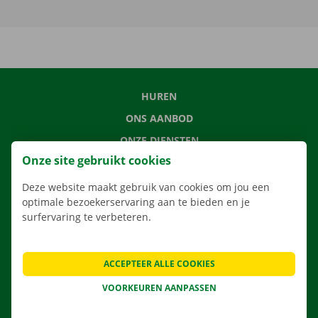
HUREN
ONS AANBOD
ONZE DIENSTEN
Onze site gebruikt cookies
LOCATIES
APP
Deze website maakt gebruik van cookies om jou een
optimale bezoekerservaring aan te bieden en je
VERHUISOPLOSSINGEN
surfervaring te verbeteren.
ACCEPTEER ALLE COOKIES
CONTACTEER ONS
VOORKEUREN AANPASSEN
VEELGESTELDE VRAGEN
NIEUWS