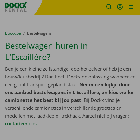
Fratello DEMO
Ga naar inhoud
Taalselectie overslaan
U bevindt zich hier:
van
Dockx.be
naar
Bestelwagens
Bestelwagen huren in
L'Escaillère?
Ben je een kleine zelfstandige, doe-het-zelver of heb je een
bouw/klusbedrijf? Dan heeft Dockx de oplossing wanneer er
een groot transport gepland staat.
Neem een kijkje door
ons aanbod bestelwagens in L'Escaillère, en kies welke
camionette het best bij jou past
. Bij Dockx vind je
verschillende camionettes in verschillende groottes en
modellen met laadklep of trekhaak. Aarzel niet bij vragen:
contacteer ons
.