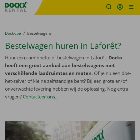
Fratello DEMO
Ga naar inhoud
Taalselectie overslaan
U bevindt zich hier:
van
Dockx.be
naar
Bestelwagens
Bestelwagen huren in Laforêt?
Huur een camionette of bestelwagen in Laforêt.
Dockx
heeft een groot aanbod aan bestelwagens met
verschillende laadruimtes en maten
. Of je nu een doe-
het-zelver of kleine zelfstandige bent? Bij een grote en/of
onverwachte levering hebben wij de oplossing. Nog extra
vragen?
Contacteer ons
.