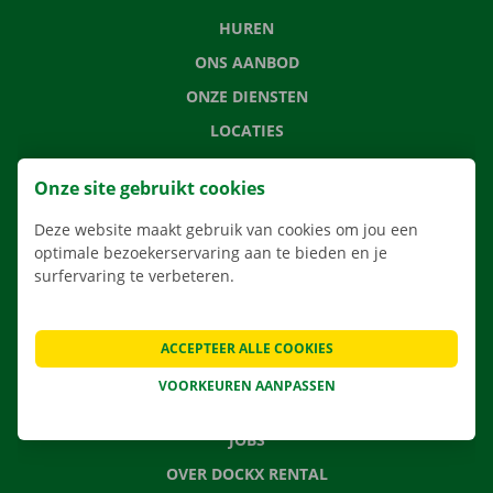
HUREN
ONS AANBOD
ONZE DIENSTEN
LOCATIES
APP
Onze site gebruikt cookies
VERHUISOPLOSSINGEN
Deze website maakt gebruik van cookies om jou een
optimale bezoekerservaring aan te bieden en je
surfervaring te verbeteren.
CONTACTEER ONS
VEELGESTELDE VRAGEN
ACCEPTEER ALLE COOKIES
NIEUWS
VOORKEUREN AANPASSEN
CADEAUBON
JOBS
OVER DOCKX RENTAL