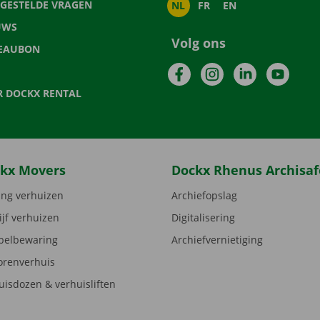
LGESTELDE VRAGEN
NL
FR
EN
UWS
Volg ons
EAUBON
Facebook
Instagram
LinkedIn
YouTu
R DOCKX RENTAL
kx Movers
Dockx Rhenus Archisaf
ng verhuizen
Archiefopslag
ijf verhuizen
Digitalisering
elbewaring
Archiefvernietiging
orenverhuis
uisdozen & verhuisliften