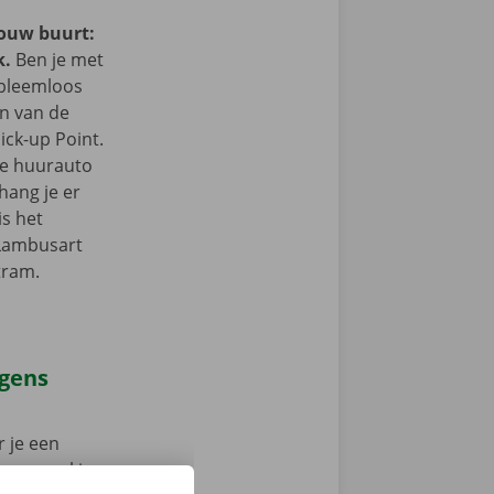
jouw buurt:
k.
Ben je met
obleemloos
in van de
ick-up Point.
e de huurauto
hang je er
is het
 Lambusart
tram.
agens
 je een
 op weg: kies