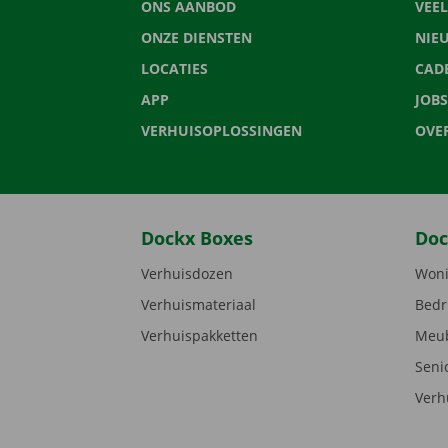
ONS AANBOD
VEE
ONZE DIENSTEN
NIE
LOCATIES
CAD
APP
JOBS
VERHUISOPLOSSINGEN
OVE
Dockx Boxes
Doc
Verhuisdozen
Woni
Verhuismateriaal
Bedr
Verhuispakketten
Meub
Seni
Verh