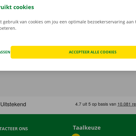
, maak je keuze uit het aanbod voertuigen, reken af en je be
ruikt cookies
Download de gratis app nu voor
Android
, of
Apple
.
 gebruik van cookies om jou een optimale bezoekerservaring aan t
rbeteren.
ASSEN
ACCEPTEER ALLE COOKIES
Taalkeuze
TACTEER ONS