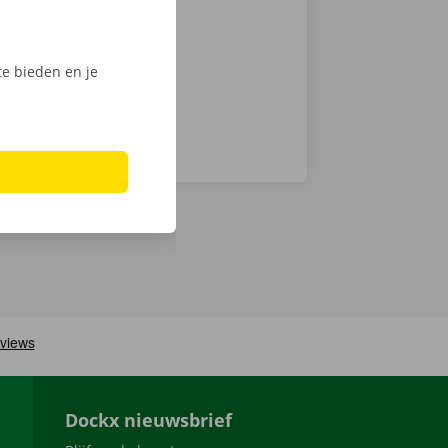
nt klaar om te
e bieden en je
Dockx nieuwsbrief