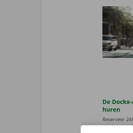
De Dockx-
huren
Reserveer 24/
camionette, d