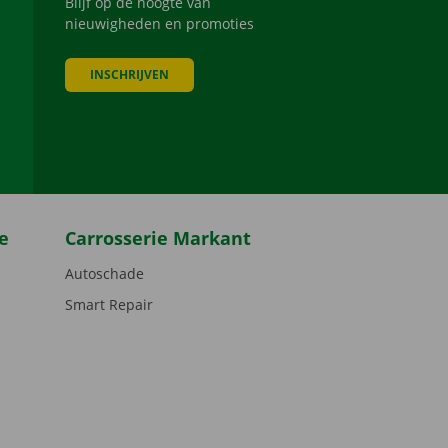
Blijf op de hoogte van
nieuwigheden en promoties
INSCHRIJVEN
be
e
Carrosserie Markant
Autoschade
Smart Repair