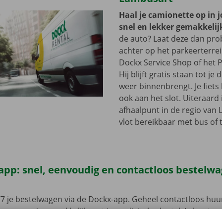
Haal je camionette op in 
snel en lekker gemakkelij
de auto? Laat deze dan pr
achter op het parkeerterre
Dockx Service Shop of het P
Hij blijft gratis staan tot j
weer binnenbrengt. Je fiets 
ook aan het slot. Uiteraard 
afhaalpunt in de regio van
vlot bereikbaar met bus of 
app: snel, eenvoudig en contactloos bestelw
7 je bestelwagen via de Dockx-app. Geheel contactloos huur
eze open je gemakkelijk met jouw digitale sleutel. Je bent zo