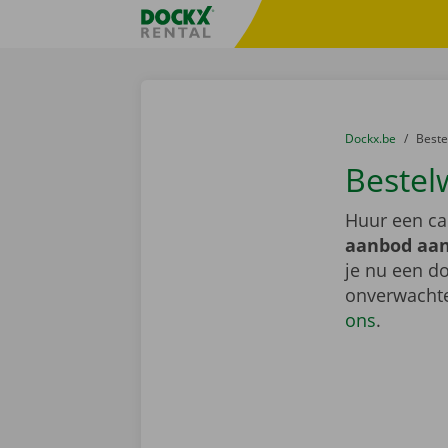
Ga naar inhoud
Taalselectie overslaan
Fratello DEMO
U bevindt zich hi
van
Dockx.be
naar
Best
Bestel
Huur een ca
aanbod aan
je nu een do
onverwachte
ons
.