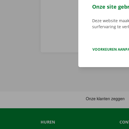
je afhaalpunt
Onze site geb
vertrekken. 
Deze website maakt
surfervaring te ve
VOORKEUREN AANP
HUREN
CON