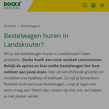
Fratello DEMO
Ga naar inhoud
Taalselectie overslaan
U bevindt zich hier:
van
Dockx.be
naar
Bestelwagens
Bestelwagen huren in
Landskouter?
Wil je een bestelwagen huren in Landskouter? Geen
probleem.
Dockx heeft een ruim aanbod camionettes.
Bekijk de opties en kies welke bestelwagen het best
voldoet aan jouw eisen.
Kies uit verschillende groottes en
modellen met laadklep of trekhaak. Zo rijd jij binnenkort
fluitend rond met jouw bestelwagen. Loop je tegen een
extra vraag aan? Neem dan contact op met ons, we helpen
je met plezier verder.