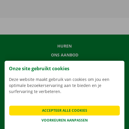
HUREN
ONS AANBOD
ONZE DIENSTEN
Onze site gebruikt cookies
LOCATIES
Deze website maakt gebruik van cookies om jou een
APP
optimale bezoekerservaring aan te bieden en je
VERHUISOPLOSSINGEN
surfervaring te verbeteren.
ACCEPTEER ALLE COOKIES
CONTACTEER ONS
VOORKEUREN AANPASSEN
VEELGESTELDE VRAGEN