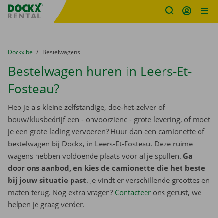
Fratello DEMO
Ga naar inhoud
Taalselectie overslaan
U bevindt zich hier:
van
Dockx.be
naar
Bestelwagens
Bestelwagen huren in Leers-Et-
Fosteau?
Heb je als kleine zelfstandige, doe-het-zelver of
bouw/klusbedrijf een - onvoorziene - grote levering, of moet
je een grote lading vervoeren? Huur dan een camionette of
bestelwagen bij Dockx, in Leers-Et-Fosteau. Deze ruime
wagens hebben voldoende plaats voor al je spullen.
Ga
door ons aanbod, en kies de camionette die het beste
bij jouw situatie past
. Je vindt er verschillende groottes en
maten terug. Nog extra vragen?
Contacteer
ons gerust, we
helpen je graag verder.