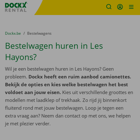
Fratello DEMO
Ga naar inhoud
Taalselectie overslaan
U bevindt zich hier:
van
Dockx.be
naar
Bestelwagens
Bestelwagen huren in Les
Hayons?
Wil je een bestelwagen huren in Les Hayons? Geen
probleem.
Dockx heeft een ruim aanbod camionettes.
Bekijk de opties en kies welke bestelwagen het best
voldoet aan jouw eisen.
Kies uit verschillende groottes en
modellen met laadklep of trekhaak. Zo rijd jij binnenkort
fluitend rond met jouw bestelwagen. Loop je tegen een
extra vraag aan? Neem dan contact op met ons, we helpen
je met plezier verder.