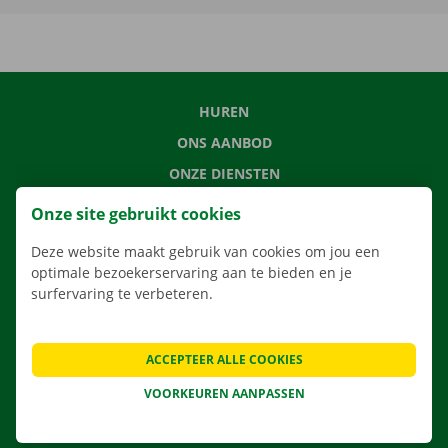
HUREN
ONS AANBOD
ONZE DIENSTEN
LOCATIES
Onze site gebruikt cookies
APP
Deze website maakt gebruik van cookies om jou een
VERHUISOPLOSSINGEN
optimale bezoekerservaring aan te bieden en je
surfervaring te verbeteren.
ACCEPTEER ALLE COOKIES
CONTACTEER ONS
VEELGESTELDE VRAGEN
VOORKEUREN AANPASSEN
NIEUWS