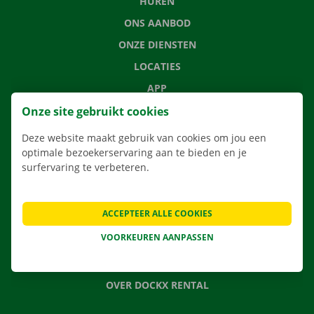
HUREN
ONS AANBOD
ONZE DIENSTEN
LOCATIES
APP
VERHUISOPLOSSINGEN
Onze site gebruikt cookies
Deze website maakt gebruik van cookies om jou een
optimale bezoekerservaring aan te bieden en je
surfervaring te verbeteren.
CONTACTEER ONS
VEELGESTELDE VRAGEN
ACCEPTEER ALLE COOKIES
NIEUWS
VOORKEUREN AANPASSEN
CADEAUBON
JOBS
OVER DOCKX RENTAL