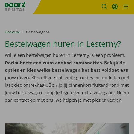
Fratello DEMO
Ga naar inhoud
Taalselectie overslaan
U bevindt zich hier:
van
Dockx.be
naar
Bestelwagens
Bestelwagen huren in Lesterny?
Wil je een bestelwagen huren in Lesterny? Geen probleem.
Dockx heeft een ruim aanbod camionettes. Bekijk de
opties en kies welke bestelwagen het best voldoet aan
jouw eisen.
Kies uit verschillende groottes en modellen met
laadklep of trekhaak. Zo rijd jij binnenkort fluitend rond met
jouw bestelwagen. Loop je tegen een extra vraag aan? Neem
dan contact op met ons, we helpen je met plezier verder.