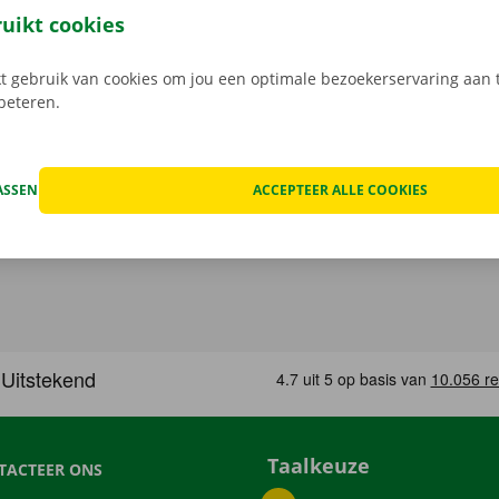
e digitale sleutel. Vind de app voor
Android
of
Apple
, en bek
ruikt cookies
 gebruik van cookies om jou een optimale bezoekerservaring aan t
rbeteren.
ASSEN
ACCEPTEER ALLE COOKIES
Taalkeuze
TACTEER ONS