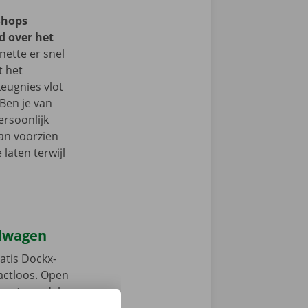
Shops
d over het
ette er snel
t het
Leugnies vlot
Ben je van
ersoonlijk
an voorzien
laten terwijl
elwagen
atis Dockx-
tactloos. Open
, ontgrendel