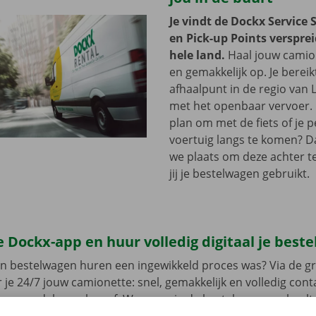
Je vindt de Dockx Service 
en Pick-up Points versprei
hele land.
Haal jouw camion
en gemakkelijk op. Je bereik
afhaalpunt in de regio van 
met het openbaar vervoer. 
plan om met de fiets of je p
voertuig langs te komen? D
we plaats om deze achter te 
jij je bestelwagen gebruikt.
 Dockx-app en huur volledig digitaal je best
en bestelwagen huren een ingewikkeld proces was? Via de gr
 je 24/7 jouw camionette: snel, gemakkelijk en volledig con
jouw model en reken af. Wanneer je de bestelwagen ophaalt