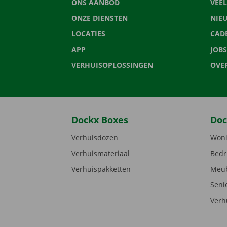
ONS AANBOD
VEE
ONZE DIENSTEN
NIE
LOCATIES
CAD
APP
JOBS
VERHUISOPLOSSINGEN
OVE
Dockx Boxes
Doc
Verhuisdozen
Woni
Verhuismateriaal
Bedr
Verhuispakketten
Meub
Seni
Verh