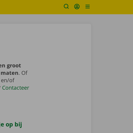
en groot
n maten
. Of
 en/of
?
Contacteer
e op bij