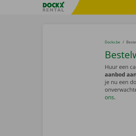
Ga naar inhoud
Taalselectie overslaan
Fratello DEMO
U bevindt zich hi
van
Dockx.be
naar
Best
Bestel
Huur een ca
aanbod aan
je nu een do
onverwachte
ons
.