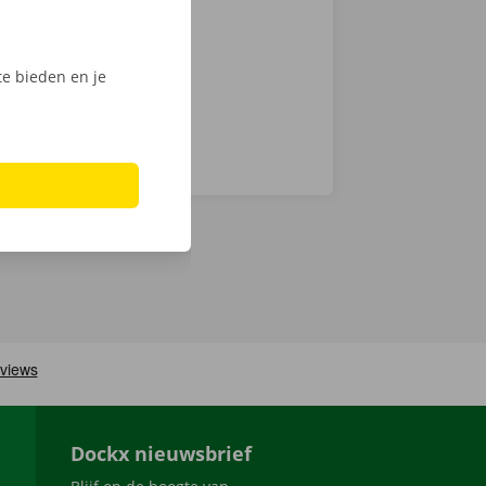
ijk het
e bieden en je
Dockx nieuwsbrief