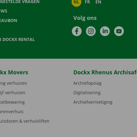
LGESTELDE VRAGEN
NL
FR
EN
UWS
Volg ons
EAUBON
Facebook
Instagram
LinkedIn
YouTu
R DOCKX RENTAL
kx Movers
Dockx Rhenus Archisaf
ng verhuizen
Archiefopslag
ijf verhuizen
Digitalisering
elbewaring
Archiefvernietiging
orenverhuis
uisdozen & verhuisliften