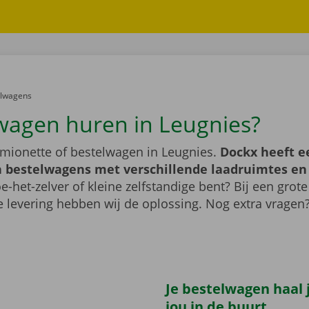
er:
elwagens
wagen huren in Leugnies?
mionette of bestelwagen in Leugnies.
Dockx heeft e
 bestelwagens met verschillende laadruimtes e
e-het-zelver of kleine zelfstandige bent? Bij een grote
 levering hebben wij de oplossing. Nog extra vragen
Je bestelwagen haal j
jou in de buurt