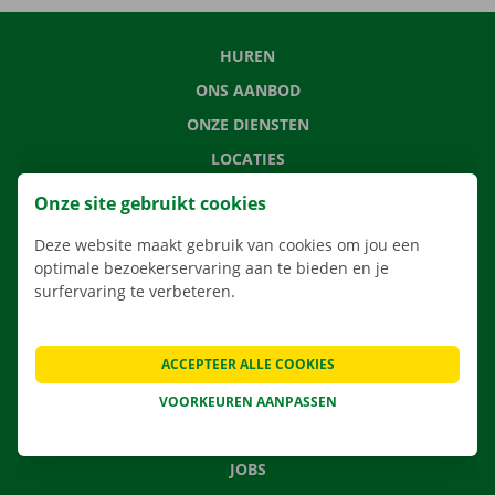
HUREN
ONS AANBOD
ONZE DIENSTEN
LOCATIES
APP
Onze site gebruikt cookies
VERHUISOPLOSSINGEN
Deze website maakt gebruik van cookies om jou een
optimale bezoekerservaring aan te bieden en je
surfervaring te verbeteren.
CONTACTEER ONS
ACCEPTEER ALLE COOKIES
VEELGESTELDE VRAGEN
NIEUWS
VOORKEUREN AANPASSEN
CADEAUBON
JOBS