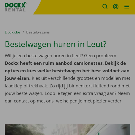
Fratello DEMO
Ga naar inhoud
Taalselectie overslaan
U bevindt zich hier:
van
Dockx.be
naar
Bestelwagens
Bestelwagen huren in Leut?
Wil je een bestelwagen huren in Leut? Geen probleem.
Dockx heeft een ruim aanbod camionettes. Bekijk de
opties en kies welke bestelwagen het best voldoet aan
jouw eisen.
Kies uit verschillende groottes en modellen met
laadklep of trekhaak. Zo rijd jij binnenkort fluitend rond met
jouw bestelwagen. Loop je tegen een extra vraag aan? Neem
dan contact op met ons, we helpen je met plezier verder.