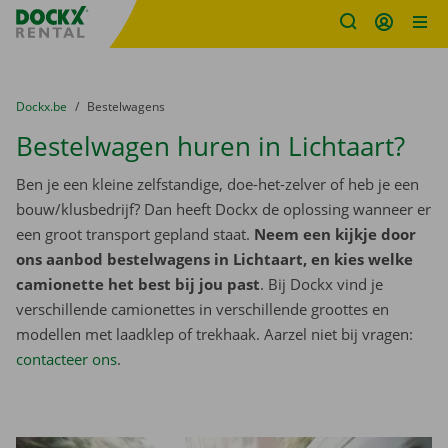
Fratello DEMO
Ga naar inhoud
Taalselectie overslaan
U bevindt zich hier:
van
Dockx.be
naar
Bestelwagens
Bestelwagen huren in Lichtaart?
Ben je een kleine zelfstandige, doe-het-zelver of heb je een
bouw/klusbedrijf? Dan heeft Dockx de oplossing wanneer er
een groot transport gepland staat.
Neem een kijkje door
ons aanbod bestelwagens in Lichtaart, en kies welke
camionette het best bij jou past
. Bij Dockx vind je
verschillende camionettes in verschillende groottes en
modellen met laadklep of trekhaak. Aarzel niet bij vragen:
contacteer ons
.