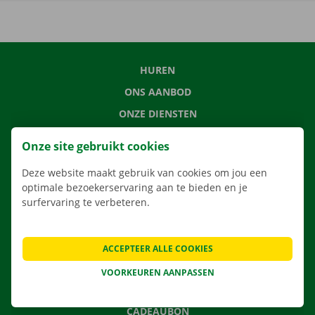
HUREN
ONS AANBOD
ONZE DIENSTEN
LOCATIES
Onze site gebruikt cookies
APP
Deze website maakt gebruik van cookies om jou een
VERHUISOPLOSSINGEN
optimale bezoekerservaring aan te bieden en je
surfervaring te verbeteren.
CONTACTEER ONS
ACCEPTEER ALLE COOKIES
VEELGESTELDE VRAGEN
VOORKEUREN AANPASSEN
NIEUWS
CADEAUBON