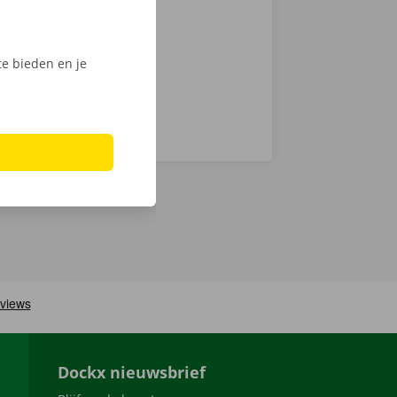
nt klaar om te
e bieden en je
Dockx nieuwsbrief