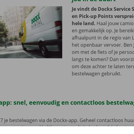
Je vindt de Dockx Service 
en Pick-up Points versprei
hele land.
Haal jouw camion
en gemakkelijk op. Je bereik
afhaalpunt in de regio van 
het openbaar vervoer. Ben 
om met de fiets of je persoo
langs te komen? Dan voorzi
om deze achter te laten terwij
bestelwagen gebruikt.
app: snel, eenvoudig en contactloos bestelw
7 je bestelwagen via de Dockx-app. Geheel contactloos huur
eze open je gemakkelijk met jouw digitale sleutel. Je bent zo