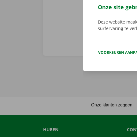
je afhaalpunt
Onze site geb
vertrekken. 
Deze website maakt
surfervaring te ve
VOORKEUREN AANP
HUREN
CON