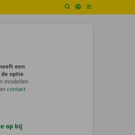
heeft een
 de optie
en modellen
dan
contact
e op bij