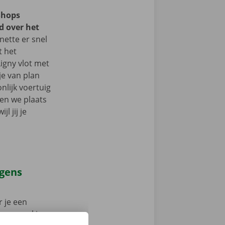
Shops
d over het
ette er snel
t het
Ligny vlot met
je van plan
nlijk voertuig
en we plaats
l jij je
agens
 je een
 op weg: kies