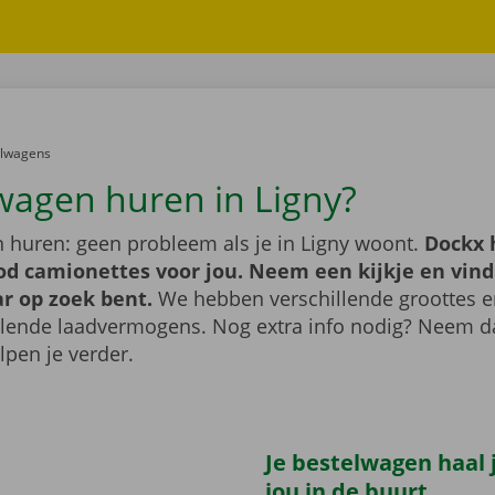
er:
elwagens
wagen huren in Ligny?
 huren: geen probleem als je in Ligny woont.
Dockx 
od camionettes voor jou. Neem een kijkje en vind
ar op zoek bent.
We hebben verschillende groottes 
llende laadvermogens. Nog extra info nodig? Neem 
lpen je verder.
Je bestelwagen haal j
jou in de buurt