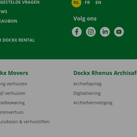
LGESTELDE VRAGEN
NL
FR
EN
UWS
Volg ons
EAUBON
Facebook
Instagram
LinkedIn
YouTu
R DOCKX RENTAL
kx Movers
Dockx Rhenus Archisaf
ng verhuizen
Archiefopslag
ijf verhuizen
Digitalisering
elbewaring
Archiefvernietiging
orenverhuis
uisdozen & verhuisliften