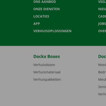
ONS AANBOD
VEE
ONZE DIENSTEN
NIE
LOCATIES
CAD
APP
JOBS
VERHUISOPLOSSINGEN
OVE
Dockx Boxes
Doc
Verhuisdozen
Woni
Verhuismateriaal
Bedr
Verhuispakketten
Meub
Seni
Verh