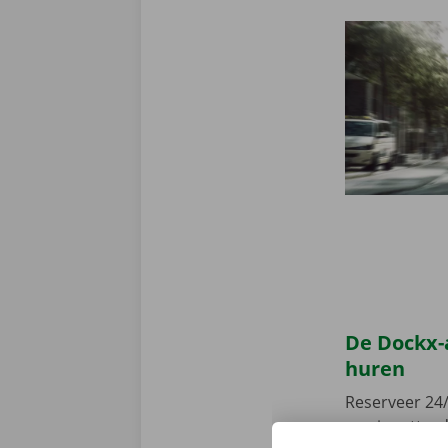
De Dockx-
huren
Reserveer 24/
camionette, d