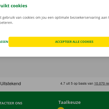
, maak je keuze uit het aanbod voertuigen, reken af en je be
ruikt cookies
Download de gratis app nu voor
Android
, of
Apple
.
 gebruik van cookies om jou een optimale bezoekerservaring aan t
rbeteren.
ASSEN
ACCEPTEER ALLE COOKIES
Taalkeuze
TACTEER ONS