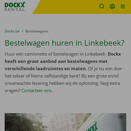
Fratello DEMO
Ga naar inhoud
Taalselectie overslaan
U bevindt zich hier:
van
Dockx.be
naar
Bestelwagens
Bestelwagen huren in Linkebeek?
Huur een camionette of bestelwagen in Linkebeek.
Dockx
heeft een groot aanbod aan bestelwagens met
verschillende laadruimtes en maten
. Of je nu een doe-
het-zelver of kleine zelfstandige bent? Bij een grote en/of
onverwachte levering hebben wij de oplossing. Nog extra
vragen?
Contacteer ons
.