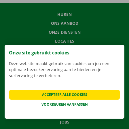
HUREN
ONS AANBOD
ONZE DIENSTEN
LOCATIES
APP
Onze site gebruikt cookies
VERHUISOPLOSSINGEN
Deze website maakt gebruik van cookies om jou een
optimale bezoekerservaring aan te bieden en je
surfervaring te verbeteren.
CONTACTEER ONS
ACCEPTEER ALLE COOKIES
VEELGESTELDE VRAGEN
NIEUWS
VOORKEUREN AANPASSEN
CADEAUBON
JOBS