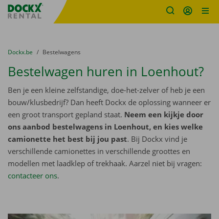
Fratello DEMO
Ga naar inhoud
Taalselectie overslaan
U bevindt zich hier:
van
Dockx.be
naar
Bestelwagens
Bestelwagen huren in Loenhout?
Ben je een kleine zelfstandige, doe-het-zelver of heb je een
bouw/klusbedrijf? Dan heeft Dockx de oplossing wanneer er
een groot transport gepland staat.
Neem een kijkje door
ons aanbod bestelwagens in Loenhout, en kies welke
camionette het best bij jou past
. Bij Dockx vind je
verschillende camionettes in verschillende groottes en
modellen met laadklep of trekhaak. Aarzel niet bij vragen:
contacteer ons
.