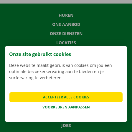
HUREN
ONS AANBOD
ONZE DIENSTEN
LOCATIES
APP
Onze site gebruikt cookies
VERHUISOPLOSSINGEN
Deze website maakt gebruik van cookies om jou een
optimale bezoekerservaring aan te bieden en je
surfervaring te verbeteren.
CONTACTEER ONS
ACCEPTEER ALLE COOKIES
VEELGESTELDE VRAGEN
NIEUWS
VOORKEUREN AANPASSEN
CADEAUBON
JOBS