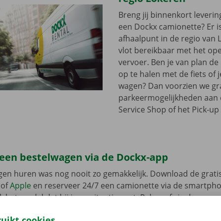
Breng jij binnenkort leveri
een Dockx camionette? Er i
afhaalpunt in de regio van L
vlot bereikbaar met het op
vervoer. Ben je van plan d
op te halen met de fiets of 
wagen? Dan voorzien we gra
parkeermogelijkheden aan
Service Shop of het Pick-up 
 een bestelwagen via de Dockx-app
gen huren was nog nooit zo gemakkelijk. Download de grati
of
Apple
en reserveer 24/7 een camionette via de smartphon
k het model dat bij jouw situatie past. Reken af via de app e
in een Pick-up Point of Dockx Service Shop naar keuze.
ruikt cookies