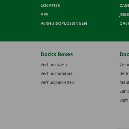
LOCATIES
CAD
APP
JOBS
VERHUISOPLOSSINGEN
OVE
Dockx Boxes
Doc
Verhuisdozen
Woni
Verhuismateriaal
Bedr
Verhuispakketten
Meub
Seni
Verh