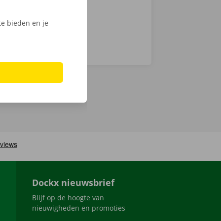
e bieden en je
Dockx nieuwsbrief
Blijf op de hoogte van
nieuwigheden en promoties