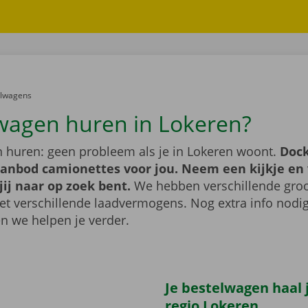
er:
elwagens
wagen huren in Lokeren?
 huren: geen probleem als je in Lokeren woont.
Dock
aanbod camionettes voor jou. Neem een kijkje en 
jij naar op zoek bent.
We hebben verschillende groo
t verschillende laadvermogens. Nog extra info nod
n we helpen je verder.
Je bestelwagen haal j
regio Lokeren