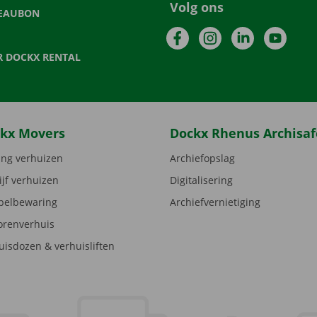
Volg ons
EAUBON
Facebook
Instagram
LinkedIn
YouTu
R DOCKX RENTAL
kx Movers
Dockx Rhenus Archisaf
ng verhuizen
Archiefopslag
ijf verhuizen
Digitalisering
elbewaring
Archiefvernietiging
orenverhuis
uisdozen & verhuisliften