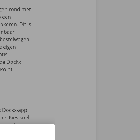
ngen rond met
s een
okeren. Dit is
enbaar
e bestelwagen
je eigen
tis
 de Dockx
Point.
s Dockx-app
e. Kies snel
n haal jouw