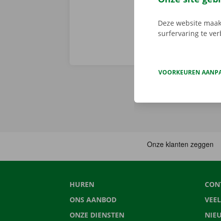
Deze website maakt
surfervaring te ve
VOORKEUREN AANP
HUREN
CON
ONS AANBOD
VEE
ONZE DIENSTEN
NIE