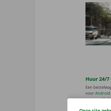
Huur 24/7
Een bestelwa
voor
Android
en gemakkelij
huurwagen op 
Onze site geb