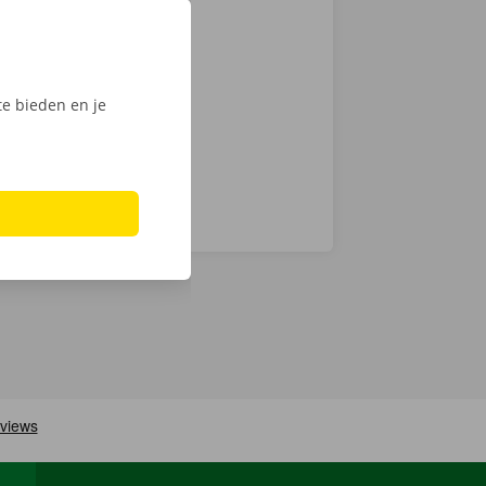
 je een
 op weg: kies
nt klaar om te
e bieden en je