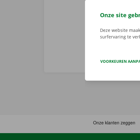
Reserveer 24/
camionette, d
Onze site geb
je afhaalpunt
vertrekken. 
Deze website maakt
surfervaring te ve
VOORKEUREN AANP