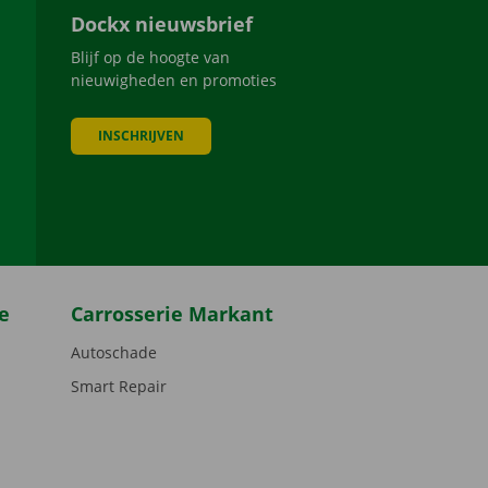
Dockx nieuwsbrief
Blijf op de hoogte van
nieuwigheden en promoties
INSCHRIJVEN
be
e
Carrosserie Markant
Autoschade
Smart Repair