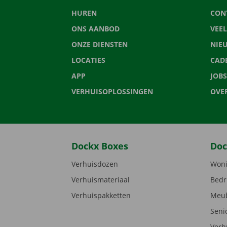
HUREN
CON
ONS AANBOD
VEE
ONZE DIENSTEN
NIE
LOCATIES
CAD
APP
JOBS
VERHUISOPLOSSINGEN
OVE
Dockx Boxes
Doc
Verhuisdozen
Woni
Verhuismateriaal
Bedr
Verhuispakketten
Meub
Seni
Verh