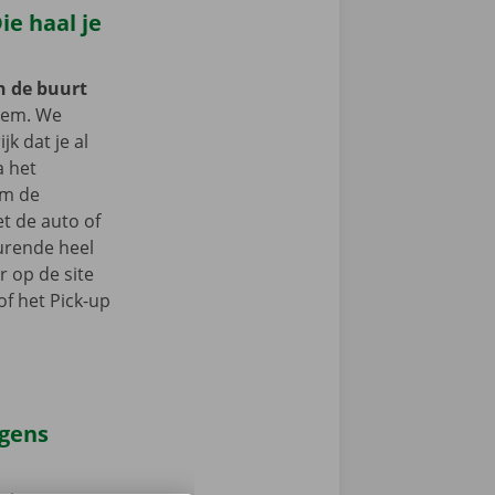
e haal je
in de buurt
eem. We
jk dat je al
a het
om de
t de auto of
durende heel
r op de site
f het Pick-up
agens