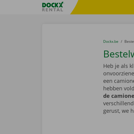
Ga naar inhoud
Taalselectie overslaan
Fratello DEMO
U bevindt zich hi
van
Dockx.be
naar
Best
Bestel
Heb je als k
onvoorziene 
een camione
hebben vold
de camionet
verschillen
gerust, we h