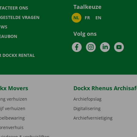
Taalkeuze
TACTEER ONS
LGESTELDE VRAGEN
NL
FR
EN
UWS
Volg ons
EAUBON
Facebook
Instagram
LinkedIn
YouTu
R DOCKX RENTAL
kx Movers
Dockx Rhenus Archisaf
ng verhuizen
Archiefopslag
ijf verhuizen
Digitalisering
elbewaring
Archiefvernietiging
orenverhuis
uisdozen & verhuisliften