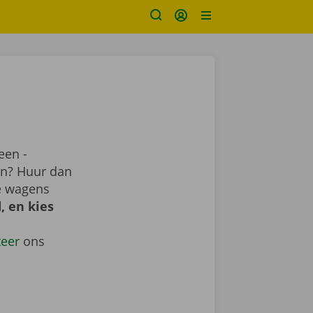
een -
ren? Huur dan
e wagens
, en kies
teer
ons