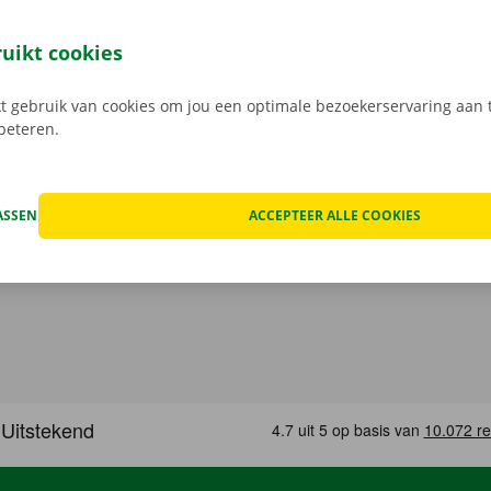
7 je bestelwagen via de Dockx-app. Geheel contactloos huur
eze open je gemakkelijk met jouw digitale sleutel. Je bent zo
ruikt cookies
, maak je keuze uit het aanbod voertuigen, reken af en je be
Download de gratis app nu voor
Android
, of
Apple
.
 gebruik van cookies om jou een optimale bezoekerservaring aan t
rbeteren.
ASSEN
ACCEPTEER ALLE COOKIES