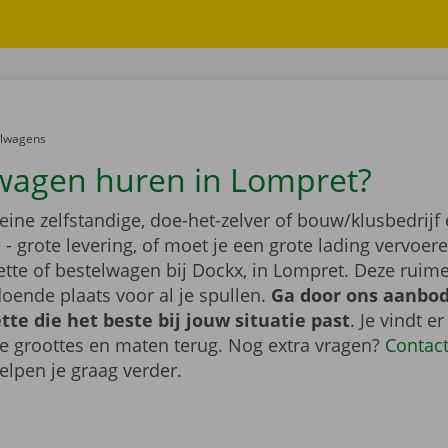
er:
elwagens
wagen huren in Lompret?
leine zelfstandige, doe-het-zelver of bouw/klusbedrijf 
- grote levering, of moet je een grote lading vervoe
tte of bestelwagen bij Dockx, in Lompret. Deze ruim
oende plaats voor al je spullen.
Ga door ons aanbod
te die het beste bij jouw situatie past
. Je vindt er
de groottes en maten terug. Nog extra vragen?
Contac
elpen je graag verder.