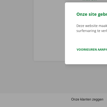
Reserveer 24/
camionette, d
Onze site geb
je afhaalpunt
vertrekken. 
Deze website maakt
surfervaring te ve
VOORKEUREN AANP