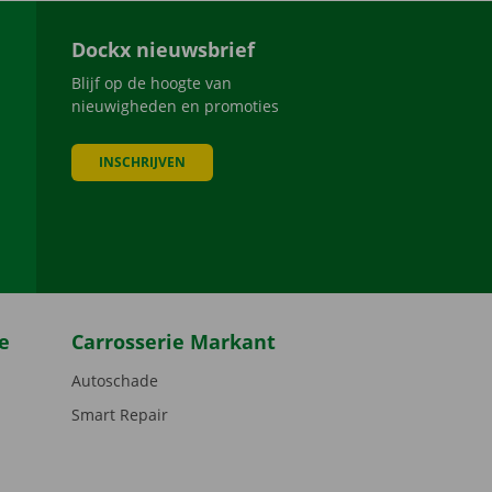
Dockx nieuwsbrief
Blijf op de hoogte van
nieuwigheden en promoties
INSCHRIJVEN
be
e
Carrosserie Markant
Autoschade
Smart Repair