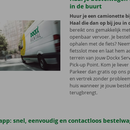
in de buurt
Huur je een camionette bi
Haal die dan op bij jou in 
bereikt ons gemakkelijk me
openbaar vervoer. Je beste
ophalen met de fiets? Nee
fietsslot mee en laat hem a
terrein van jouw Dockx Ser
Pick-up Point. Kom je lieve
Parkeer dan gratis op ons 
en vertrek zonder problee
huis wanneer je jouw best
terugbrengt.
app: snel, eenvoudig en contactloos bestelw