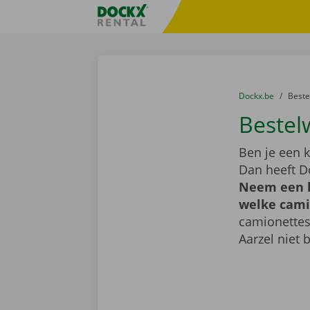
Ga naar inhoud
Taalselectie overslaan
Fratello DEMO
U bevindt zich hi
van
Dockx.be
naar
Best
Bestel
Ben je een k
Dan heeft D
Neem een k
welke camio
camionettes
Aarzel niet 