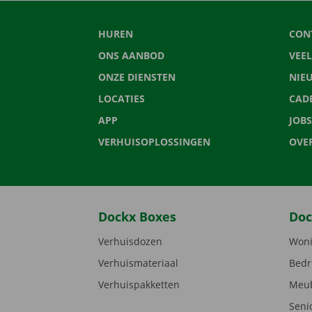
HUREN
CON
ONS AANBOD
VEE
ONZE DIENSTEN
NIE
LOCATIES
CAD
APP
JOBS
VERHUISOPLOSSINGEN
OVE
Dockx Boxes
Doc
Verhuisdozen
Woni
Verhuismateriaal
Bedr
Verhuispakketten
Meub
Seni