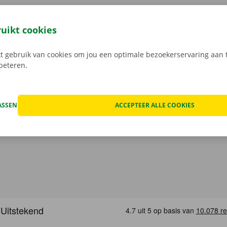
7 je bestelwagen via de Dockx-app. Geheel contactloos huur
eze open je gemakkelijk met jouw digitale sleutel. Je bent zo
ruikt cookies
, maak je keuze uit het aanbod voertuigen, reken af en je be
Download de gratis app nu voor
Android
, of
Apple
.
 gebruik van cookies om jou een optimale bezoekerservaring aan t
rbeteren.
ASSEN
ACCEPTEER ALLE COOKIES