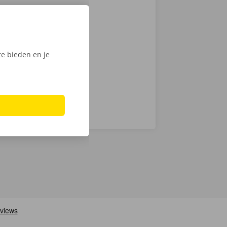
 je een
 op weg: kies
nt klaar om te
e bieden en je