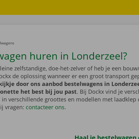
er:
elwagens
wagen huren in Londerzeel?
leine zelfstandige, doe-het-zelver of heb je een bouw/
ockx de oplossing wanneer er een groot transport gep
ijkje door ons aanbod bestelwagens in Londerzee
nette het best bij jou past
. Bij Dockx vind je vers
 in verschillende groottes en modellen met laadklep 
bij vragen:
contacteer ons
.
Haal je bestelwagen o