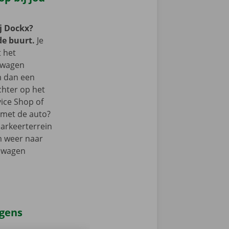
j Dockx?
de buurt.
Je
t het
lwagen
m dan een
chter op het
vice Shop of
r met de auto?
parkeerterrein
m weer naar
elwagen
agens