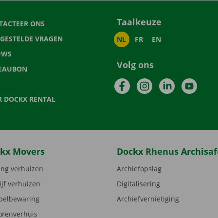
Taalkeuze
TACTEER ONS
LGESTELDE VRAGEN
NL
FR
EN
UWS
Volg ons
EAUBON
Facebook
Instagram
LinkedIn
YouTu
R DOCKX RENTAL
kx Movers
Dockx Rhenus Archisaf
ng verhuizen
Archiefopslag
ijf verhuizen
Digitalisering
elbewaring
Archiefvernietiging
orenverhuis