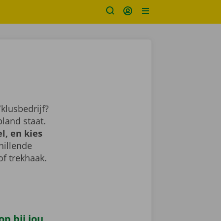
klusbedrijf?
land staat.
l, en kies
chillende
of trekhaak.
p bij jou