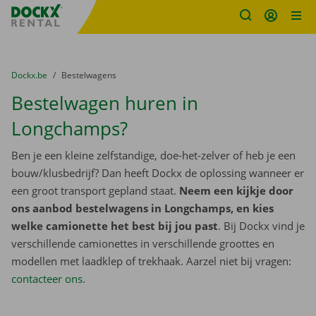
Fratello DEMO
Ga naar inhoud
Taalselectie overslaan
U bevindt zich hier:
van
Dockx.be
naar
Bestelwagens
Bestelwagen huren in
Longchamps?
Ben je een kleine zelfstandige, doe-het-zelver of heb je een
bouw/klusbedrijf? Dan heeft Dockx de oplossing wanneer er
een groot transport gepland staat.
Neem een kijkje door
ons aanbod bestelwagens in Longchamps, en kies
welke camionette het best bij jou past
. Bij Dockx vind je
verschillende camionettes in verschillende groottes en
modellen met laadklep of trekhaak. Aarzel niet bij vragen:
contacteer ons
.