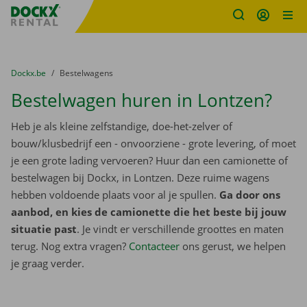
Fratello DEMO
Ga naar inhoud
Taalselectie overslaan
U bevindt zich hier:
van
Dockx.be
naar
Bestelwagens
Bestelwagen huren in Lontzen?
Heb je als kleine zelfstandige, doe-het-zelver of
bouw/klusbedrijf een - onvoorziene - grote levering, of moet
je een grote lading vervoeren? Huur dan een camionette of
bestelwagen bij Dockx, in Lontzen. Deze ruime wagens
hebben voldoende plaats voor al je spullen.
Ga door ons
aanbod, en kies de camionette die het beste bij jouw
situatie past
. Je vindt er verschillende groottes en maten
terug. Nog extra vragen?
Contacteer
ons gerust, we helpen
je graag verder.