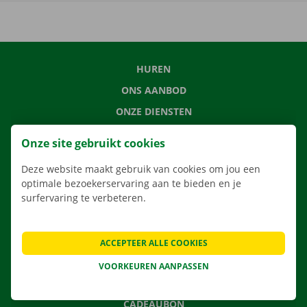
HUREN
ONS AANBOD
ONZE DIENSTEN
LOCATIES
Onze site gebruikt cookies
APP
Deze website maakt gebruik van cookies om jou een
VERHUISOPLOSSINGEN
optimale bezoekerservaring aan te bieden en je
surfervaring te verbeteren.
CONTACTEER ONS
ACCEPTEER ALLE COOKIES
VEELGESTELDE VRAGEN
VOORKEUREN AANPASSEN
NIEUWS
CADEAUBON