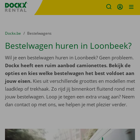
Fratello DEMO
Ga naar inhoud
Taalselectie overslaan
U bevindt zich hier:
van
Dockx.be
naar
Bestelwagens
Bestelwagen huren in Loonbeek?
Wil je een bestelwagen huren in Loonbeek? Geen probleem.
Dockx heeft een ruim aanbod camionettes. Bekijk de
opties en kies welke bestelwagen het best voldoet aan
jouw eisen.
Kies uit verschillende groottes en modellen met
laadklep of trekhaak. Zo rijd jij binnenkort fluitend rond met
jouw bestelwagen. Loop je tegen een extra vraag aan? Neem
dan contact op met ons, we helpen je met plezier verder.