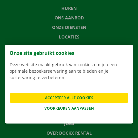
HUREN
ONS AANBOD
ONZE DIENSTEN
LOCATIES
APP
Onze site gebruikt cookies
VERHUISOPLOSSINGEN
Deze website maakt gebruik van cookies om jou een
optimale bezoekerservaring aan te bieden en je
surfervaring te verbeteren.
CONTACTEER ONS
VEELGESTELDE VRAGEN
ACCEPTEER ALLE COOKIES
NIEUWS
VOORKEUREN AANPASSEN
CADEAUBON
JOBS
OVER DOCKX RENTAL