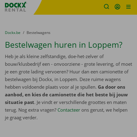
Fratello DEMO
Ga naar inhoud
Taalselectie overslaan
U bevindt zich hier:
van
Dockx.be
naar
Bestelwagens
Bestelwagen huren in Loppem?
Heb je als kleine zelfstandige, doe-het-zelver of
bouw/klusbedrijf een - onvoorziene - grote levering, of moet
je een grote lading vervoeren? Huur dan een camionette of
bestelwagen bij Dockx, in Loppem. Deze ruime wagens
hebben voldoende plaats voor al je spullen.
Ga door ons
aanbod, en kies de camionette die het beste bij jouw
situatie past
. Je vindt er verschillende groottes en maten
terug. Nog extra vragen?
Contacteer
ons gerust, we helpen
je graag verder.