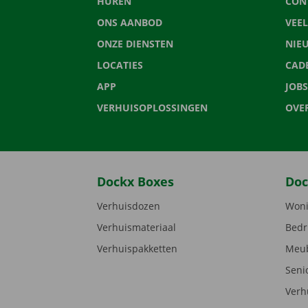
HUREN
CON
ONS AANBOD
VEE
ONZE DIENSTEN
NIE
LOCATIES
CAD
APP
JOBS
VERHUISOPLOSSINGEN
OVE
Dockx Boxes
Doc
Verhuisdozen
Woni
Verhuismateriaal
Bedr
Verhuispakketten
Meub
Seni
Verh