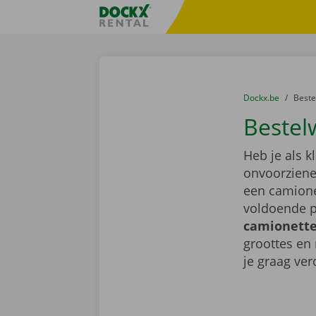
Ga naar inhoud
Taalselectie overslaan
Fratello DEMO
U bevindt zich hi
van
Dockx.be
naar
Best
Bestel
Heb je als k
onvoorziene 
een camione
voldoende pl
camionette 
groottes en
je graag ver