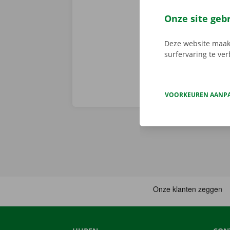
camionette, d
je afhaalpunt
Onze site geb
vertrekken. 
Deze website maakt
surfervaring te ve
VOORKEUREN AANP