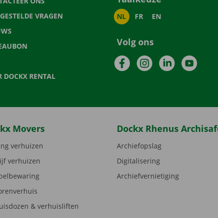
TACTEER ONS
LGESTELDE VRAGEN
NL
FR
EN
UWS
Volg ons
EAUBON
Facebook
Instagram
LinkedIn
YouTu
R DOCKX RENTAL
kx Movers
Dockx Rhenus Archisaf
ng verhuizen
Archiefopslag
ijf verhuizen
Digitalisering
elbewaring
Archiefvernietiging
orenverhuis
uisdozen & verhuisliften