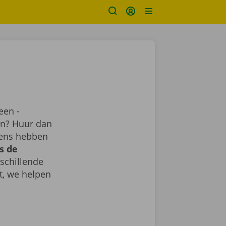
een -
ren? Huur dan
gens hebben
s de
rschillende
t, we helpen