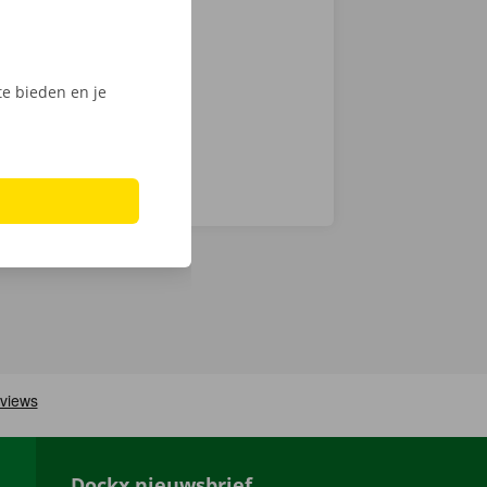
 op weg: kies
nt klaar om te
e bieden en je
Dockx nieuwsbrief