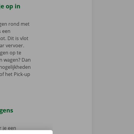
e op in
ngen rond met
s een
t. Dit is vlot
ar vervoer.
agen op te
gen wagen? Dan
mogelijkheden
of het Pick-up
agens
 je een