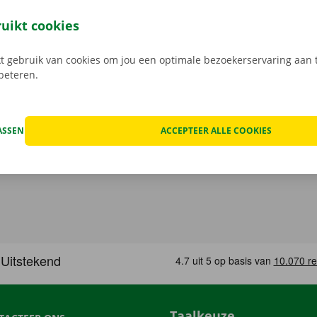
eze open je gemakkelijk met jouw digitale sleutel. Je bent zo
, maak je keuze uit het aanbod voertuigen, reken af en je be
ruikt cookies
Download de gratis app nu voor
Android
, of
Apple
.
 gebruik van cookies om jou een optimale bezoekerservaring aan t
rbeteren.
ASSEN
ACCEPTEER ALLE COOKIES
Taalkeuze