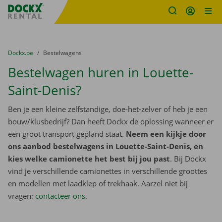
Fratello DEMO
Ga naar inhoud
Taalselectie overslaan
U bevindt zich hier:
van
Dockx.be
naar
Bestelwagens
Bestelwagen huren in Louette-
Saint-Denis?
Ben je een kleine zelfstandige, doe-het-zelver of heb je een
bouw/klusbedrijf? Dan heeft Dockx de oplossing wanneer er
een groot transport gepland staat.
Neem een kijkje door
ons aanbod bestelwagens in Louette-Saint-Denis, en
kies welke camionette het best bij jou past
. Bij Dockx
vind je verschillende camionettes in verschillende groottes
en modellen met laadklep of trekhaak. Aarzel niet bij
vragen:
contacteer ons
.