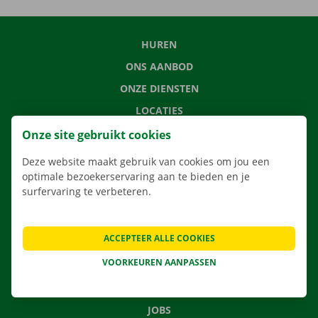
HUREN
ONS AANBOD
ONZE DIENSTEN
LOCATIES
APP
Onze site gebruikt cookies
VERHUISOPLOSSINGEN
Deze website maakt gebruik van cookies om jou een
optimale bezoekerservaring aan te bieden en je
surfervaring te verbeteren.
CONTACTEER ONS
ACCEPTEER ALLE COOKIES
VEELGESTELDE VRAGEN
VOORKEUREN AANPASSEN
NIEUWS
CADEAUBON
JOBS