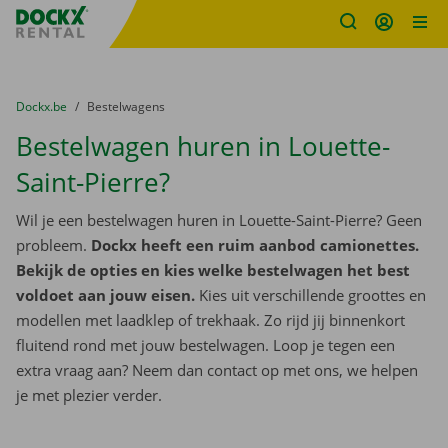
Fratello DEMO
Ga naar inhoud
Taalselectie overslaan
U bevindt zich hier:
van
Dockx.be
naar
Bestelwagens
Bestelwagen huren in Louette-
Saint-Pierre?
Wil je een bestelwagen huren in Louette-Saint-Pierre? Geen
probleem.
Dockx heeft een ruim aanbod camionettes.
Bekijk de opties en kies welke bestelwagen het best
voldoet aan jouw eisen.
Kies uit verschillende groottes en
modellen met laadklep of trekhaak. Zo rijd jij binnenkort
fluitend rond met jouw bestelwagen. Loop je tegen een
extra vraag aan? Neem dan contact op met ons, we helpen
je met plezier verder.