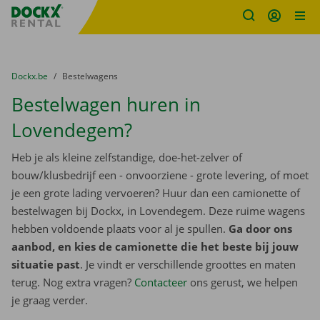
Fratello DEMO
Ga naar inhoud
Taalselectie overslaan
U bevindt zich hier:
van
Dockx.be
naar
Bestelwagens
Bestelwagen huren in
Lovendegem?
Heb je als kleine zelfstandige, doe-het-zelver of
bouw/klusbedrijf een - onvoorziene - grote levering, of moet
je een grote lading vervoeren? Huur dan een camionette of
bestelwagen bij Dockx, in Lovendegem. Deze ruime wagens
hebben voldoende plaats voor al je spullen.
Ga door ons
aanbod, en kies de camionette die het beste bij jouw
situatie past
. Je vindt er verschillende groottes en maten
terug. Nog extra vragen?
Contacteer
ons gerust, we helpen
je graag verder.