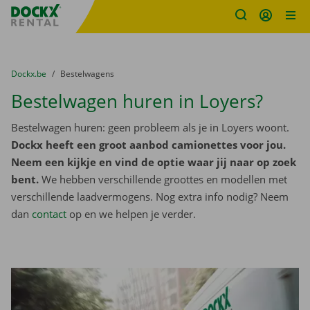
Fratello DEMO
Ga naar inhoud
Taalselectie overslaan
U bevindt zich hier:
van
Dockx.be
naar
Bestelwagens
Bestelwagen huren in Loyers?
Bestelwagen huren: geen probleem als je in Loyers woont.
Dockx heeft een groot aanbod camionettes voor jou.
Neem een kijkje en vind de optie waar jij naar op zoek
bent.
We hebben verschillende groottes en modellen met
verschillende laadvermogens. Nog extra info nodig? Neem
dan
contact
op en we helpen je verder.