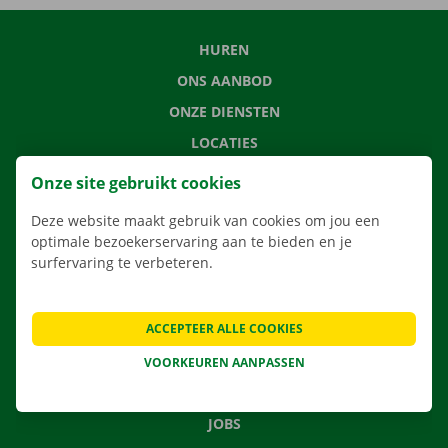
HUREN
ONS AANBOD
ONZE DIENSTEN
LOCATIES
APP
Onze site gebruikt cookies
VERHUISOPLOSSINGEN
Deze website maakt gebruik van cookies om jou een
optimale bezoekerservaring aan te bieden en je
surfervaring te verbeteren.
CONTACTEER ONS
ACCEPTEER ALLE COOKIES
VEELGESTELDE VRAGEN
NIEUWS
VOORKEUREN AANPASSEN
CADEAUBON
JOBS