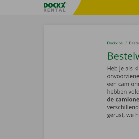
Ga naar inhoud
Taalselectie overslaan
Fratello DEMO
U bevindt zich hi
van
Dockx.be
naar
Best
Bestel
Heb je als k
onvoorziene 
een camione
hebben vold
de camionet
verschillen
gerust, we h