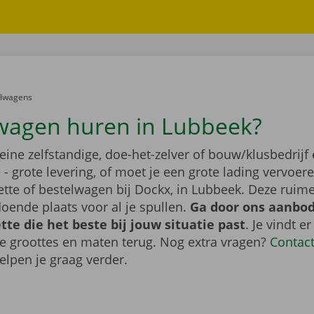
er:
elwagens
wagen huren in Lubbeek?
leine zelfstandige, doe-het-zelver of bouw/klusbedrijf 
- grote levering, of moet je een grote lading vervoe
tte of bestelwagen bij Dockx, in Lubbeek. Deze ruim
oende plaats voor al je spullen.
Ga door ons aanbod
te die het beste bij jouw situatie past
. Je vindt er
de groottes en maten terug. Nog extra vragen?
Contac
elpen je graag verder.