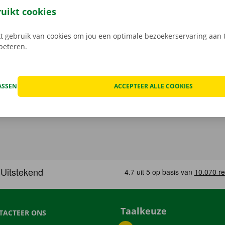
k het model dat bij jouw situatie past. Reken af via de app e
ruikt cookies
in een Pick-up Point of Dockx Service Shop naar keuze.
 gebruik van cookies om jou een optimale bezoekerservaring aan t
rbeteren.
ASSEN
ACCEPTEER ALLE COOKIES
Taalkeuze
TACTEER ONS