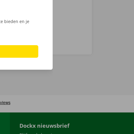
n haal jouw
e bieden en je
Dockx nieuwsbrief