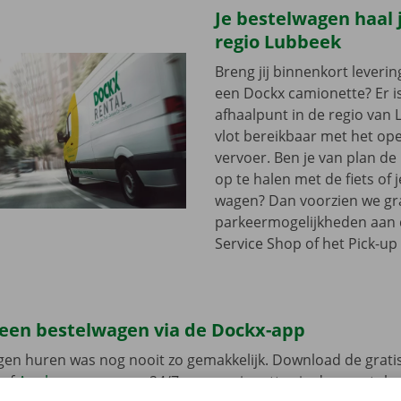
Je bestelwagen haal j
regio Lubbeek
Breng jij binnenkort leveri
een Dockx camionette? Er i
afhaalpunt in de regio van L
vlot bereikbaar met het op
vervoer. Ben je van plan d
op te halen met de fiets of 
wagen? Dan voorzien we gra
parkeermogelijkheden aan
Service Shop of het Pick-up 
 een bestelwagen via de Dockx-app
gen huren was nog nooit zo gemakkelijk. Download de grati
of
Apple
en reserveer 24/7 een camionette via de smartphon