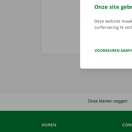
en gemakkelij
Onze site geb
huurwagen op 
Deze website maakt
surfervaring te ve
VOORKEUREN AANP
HUREN
CON