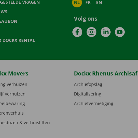
LGESTELDE VRAGEN
NL
FR
EN
UWS
Volg ons
EAUBON
Facebook
Instagram
LinkedIn
YouTu
R DOCKX RENTAL
kx Movers
Dockx Rhenus Archisaf
ng verhuizen
Archiefopslag
ijf verhuizen
Digitalisering
elbewaring
Archiefvernietiging
orenverhuis
uisdozen & verhuisliften