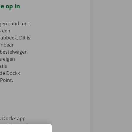
e op in
ngen rond met
s een
ubbeek. Dit is
enbaar
e bestelwagen
je eigen
tis
 de Dockx
Point.
s Dockx-app
e. Kies snel