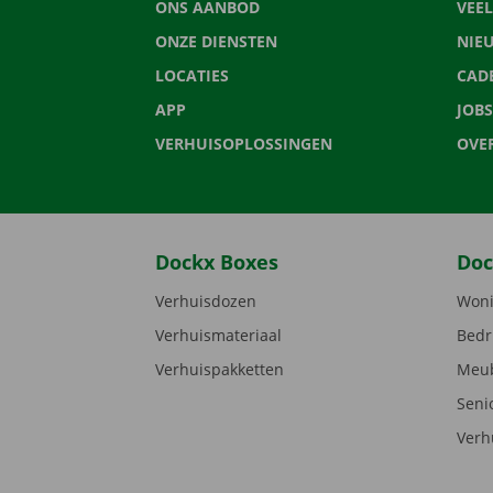
ONS AANBOD
VEE
ONZE DIENSTEN
NIE
LOCATIES
CAD
APP
JOBS
VERHUISOPLOSSINGEN
OVE
Dockx Boxes
Doc
Verhuisdozen
Woni
Verhuismateriaal
Bedr
Verhuispakketten
Meub
Seni
Verh