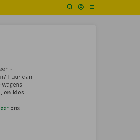
een -
ren? Huur dan
e wagens
, en kies
teer
ons