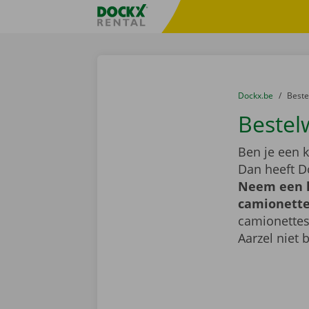
Ga naar inhoud
Taalselectie overslaan
Fratello DEMO
U bevindt zich hi
van
Dockx.be
naar
Best
Bestel
Ben je een k
Dan heeft D
Neem een k
camionette 
camionettes
Aarzel niet 