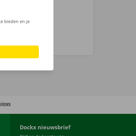
Phone via de
e bieden en je
Dockx nieuwsbrief