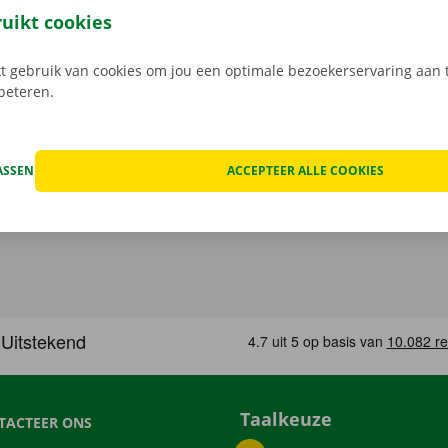
gratis app voor Android via de
Google Play Store
, of voor i
ruikt cookies
 gebruik van cookies om jou een optimale bezoekerservaring aan t
rbeteren.
ASSEN
ACCEPTEER ALLE COOKIES
Taalkeuze
TACTEER ONS