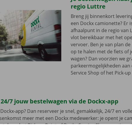
regio Luttre
Breng jij binnenkort leveri
een Dockx camionette? Er i
afhaalpunt in de regio van Lu
vlot bereikbaar met het op
vervoer. Ben je van plan d
op te halen met de fiets of 
wagen? Dan voorzien we gra
parkeermogelijkheden aan
Service Shop of het Pick-up 
 24/7 jouw bestelwagen via de Dockx-app
Dockx-app? Dan reserveer je snel, gemakkelijk, 24/7 en volled
ussenkomst meer met een Dockx medewerker: je opent je ca
leutel aan het Pick-up Point of Dockx Service Shop naar jouw