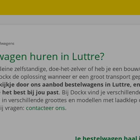
er:
elwagens
wagen huren in Luttre?
leine zelfstandige, doe-het-zelver of heb je een bouw/
ockx de oplossing wanneer er een groot transport gep
ijkje door ons aanbod bestelwagens in Luttre, en
het best bij jou past
. Bij Dockx vind je verschillend
 in verschillende groottes en modellen met laadklep 
bij vragen:
contacteer ons
.
Je bestelwagen haal j