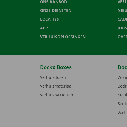
ONS AANBOD
VEE
ONZE DIENSTEN
NIE
LOCATIES
CAD
APP
JOBS
VERHUISOPLOSSINGEN
OVE
Dockx Boxes
Doc
Verhuisdozen
Woni
Verhuismateriaal
Bedr
Verhuispakketten
Meub
Seni
Verh