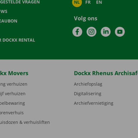
LGESTELDE VRAGEN
NL
FR
EN
UWS
Volg ons
EAUBON
Facebook
Instagram
LinkedIn
YouTu
R DOCKX RENTAL
kx Movers
Dockx Rhenus Archisaf
ng verhuizen
Archiefopslag
ijf verhuizen
Digitalisering
elbewaring
Archiefvernietiging
orenverhuis
uisdozen & verhuisliften