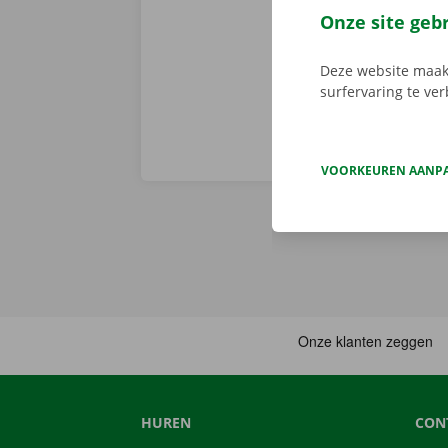
Download de 
Onze site geb
App Store
.
Deze website maakt
surfervaring te ve
VOORKEUREN AANP
HUREN
CON