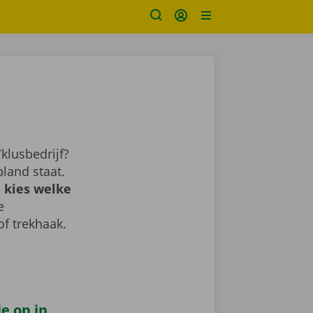
klusbedrijf?
land staat.
 kies welke
e
of trekhaak.
e op in