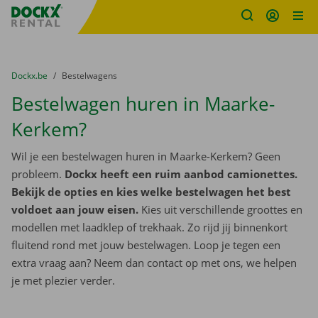
Fratello DEMO
Ga naar inhoud
Taalselectie overslaan
U bevindt zich hier:
van
Dockx.be
naar
Bestelwagens
Bestelwagen huren in Maarke-
Kerkem?
Wil je een bestelwagen huren in Maarke-Kerkem? Geen
probleem.
Dockx heeft een ruim aanbod camionettes.
Bekijk de opties en kies welke bestelwagen het best
voldoet aan jouw eisen.
Kies uit verschillende groottes en
modellen met laadklep of trekhaak. Zo rijd jij binnenkort
fluitend rond met jouw bestelwagen. Loop je tegen een
extra vraag aan? Neem dan contact op met ons, we helpen
je met plezier verder.