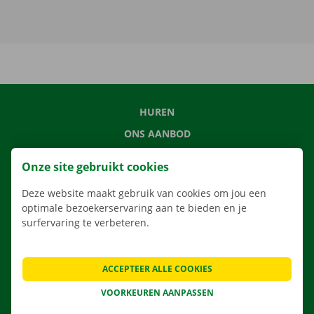
HUREN
ONS AANBOD
ONZE DIENSTEN
Onze site gebruikt cookies
LOCATIES
Deze website maakt gebruik van cookies om jou een
APP
optimale bezoekerservaring aan te bieden en je
VERHUISOPLOSSINGEN
surfervaring te verbeteren.
ACCEPTEER ALLE COOKIES
CONTACTEER ONS
VOORKEUREN AANPASSEN
VEELGESTELDE VRAGEN