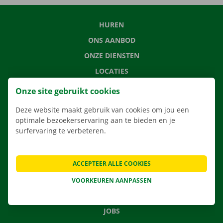
HUREN
ONS AANBOD
ONZE DIENSTEN
LOCATIES
APP
Onze site gebruikt cookies
VERHUISOPLOSSINGEN
Deze website maakt gebruik van cookies om jou een
optimale bezoekerservaring aan te bieden en je
surfervaring te verbeteren.
CONTACTEER ONS
ACCEPTEER ALLE COOKIES
VEELGESTELDE VRAGEN
NIEUWS
VOORKEUREN AANPASSEN
CADEAUBON
JOBS