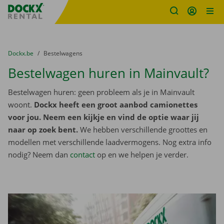
Fratello DEMO
Ga naar inhoud
Taalselectie overslaan
U bevindt zich hier:
van
Dockx.be
naar
Bestelwagens
Bestelwagen huren in Mainvault?
Bestelwagen huren: geen probleem als je in Mainvault
woont.
Dockx heeft een groot aanbod camionettes
voor jou. Neem een kijkje en vind de optie waar jij
naar op zoek bent.
We hebben verschillende groottes en
modellen met verschillende laadvermogens. Nog extra info
nodig? Neem dan
contact
op en we helpen je verder.