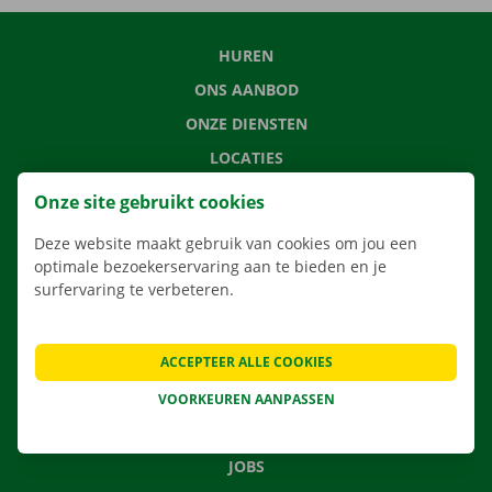
HUREN
ONS AANBOD
ONZE DIENSTEN
LOCATIES
APP
Onze site gebruikt cookies
VERHUISOPLOSSINGEN
Deze website maakt gebruik van cookies om jou een
optimale bezoekerservaring aan te bieden en je
surfervaring te verbeteren.
CONTACTEER ONS
ACCEPTEER ALLE COOKIES
VEELGESTELDE VRAGEN
NIEUWS
VOORKEUREN AANPASSEN
CADEAUBON
JOBS