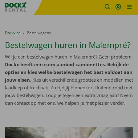
Fratello DEMO
Ga naar inhoud
Taalselectie overslaan
U bevindt zich hier:
van
Dockx.be
naar
Bestelwagens
Bestelwagen huren in Malempré?
Wil je een bestelwagen huren in Malempré? Geen probleem.
Dockx heeft een ruim aanbod camionettes. Bekijk de
opties en kies welke bestelwagen het best voldoet aan
jouw eisen.
Kies uit verschillende groottes en modellen met
laadklep of trekhaak. Zo rijd jij binnenkort fluitend rond met
jouw bestelwagen. Loop je tegen een extra vraag aan? Neem
dan contact op met ons, we helpen je met plezier verder.