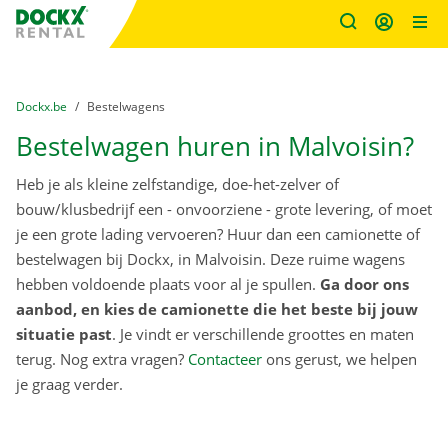
Fratello DEMO
Ga naar inhoud
Taalselectie overslaan
U bevindt zich hier:
van
Dockx.be
naar
Bestelwagens
Bestelwagen huren in Malvoisin?
Heb je als kleine zelfstandige, doe-het-zelver of
bouw/klusbedrijf een - onvoorziene - grote levering, of moet
je een grote lading vervoeren? Huur dan een camionette of
bestelwagen bij Dockx, in Malvoisin. Deze ruime wagens
hebben voldoende plaats voor al je spullen.
Ga door ons
aanbod, en kies de camionette die het beste bij jouw
situatie past
. Je vindt er verschillende groottes en maten
terug. Nog extra vragen?
Contacteer
ons gerust, we helpen
je graag verder.