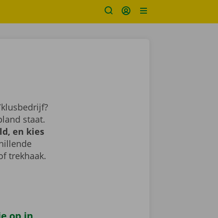
klusbedrijf?
land staat.
d, en kies
chillende
of trekhaak.
e op in