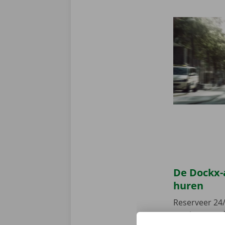
De Dockx-
huren
Reserveer 24/
camionette, d