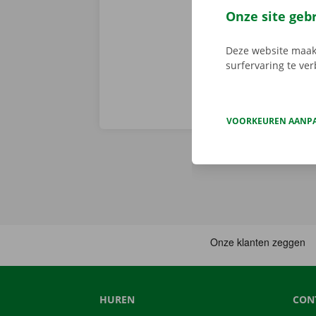
je afhaalpunt
Onze site geb
vertrekken. 
Deze website maakt
surfervaring te ve
VOORKEUREN AANP
HUREN
CON