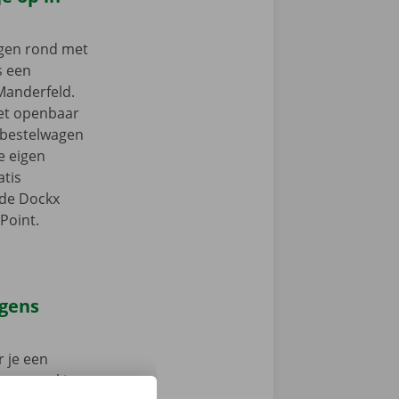
ngen rond met
s een
Manderfeld.
het openbaar
e bestelwagen
je eigen
tis
 de Dockx
Point.
agens
 je een
 op weg: kies