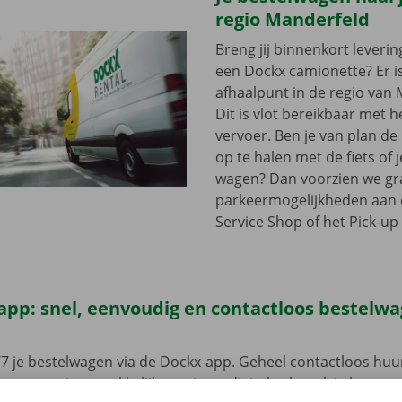
regio Manderfeld
Breng jij binnenkort leveri
een Dockx camionette? Er i
afhaalpunt in de regio van 
Dit is vlot bereikbaar met 
vervoer. Ben je van plan d
op te halen met de fiets of 
wagen? Dan voorzien we gra
parkeermogelijkheden aan
Service Shop of het Pick-up 
app: snel, eenvoudig en contactloos bestelw
7 je bestelwagen via de Dockx-app. Geheel contactloos huur
eze open je gemakkelijk met jouw digitale sleutel. Je bent zo