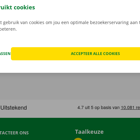
, maak je keuze uit het aanbod voertuigen, reken af en je be
ruikt cookies
Download de gratis app nu voor
Android
, of
Apple
.
 gebruik van cookies om jou een optimale bezoekerservaring aan t
rbeteren.
ASSEN
ACCEPTEER ALLE COOKIES
Taalkeuze
TACTEER ONS