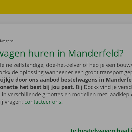
er:
elwagens
wagen huren in Manderfeld?
leine zelfstandige, doe-het-zelver of heb je een bouw/
ockx de oplossing wanneer er een groot transport gep
ijkje door ons aanbod bestelwagens in Manderfel
nette het best bij jou past
. Bij Dockx vind je vers
 in verschillende groottes en modellen met laadklep 
bij vragen:
contacteer ons
.
Je bestelwagen haal j