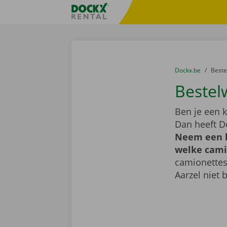
Ga naar inhoud
Taalselectie overslaan
Fratello DEMO
U bevindt zich hi
van
Dockx.be
naar
Best
Bestel
Ben je een k
Dan heeft D
Neem een k
welke camio
camionettes
Aarzel niet 