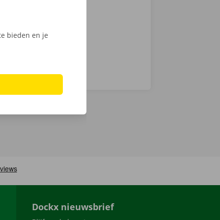
nt klaar om te
e bieden en je
Dockx nieuwsbrief