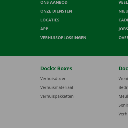
ONS AANBOD
VEE
ONZE DIENSTEN
NIE
LOCATIES
CAD
APP
JOBS
VERHUISOPLOSSINGEN
OVE
Dockx Boxes
Doc
Verhuisdozen
Woni
Verhuismateriaal
Bedr
Verhuispakketten
Meub
Seni
Verh