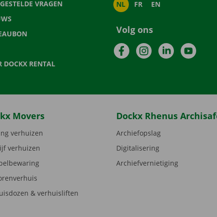
LGESTELDE VRAGEN
NL
FR
EN
UWS
Volg ons
EAUBON
Facebook
Instagram
LinkedIn
YouTu
R DOCKX RENTAL
kx Movers
Dockx Rhenus Archisaf
ng verhuizen
Archiefopslag
ijf verhuizen
Digitalisering
elbewaring
Archiefvernietiging
orenverhuis
uisdozen & verhuisliften