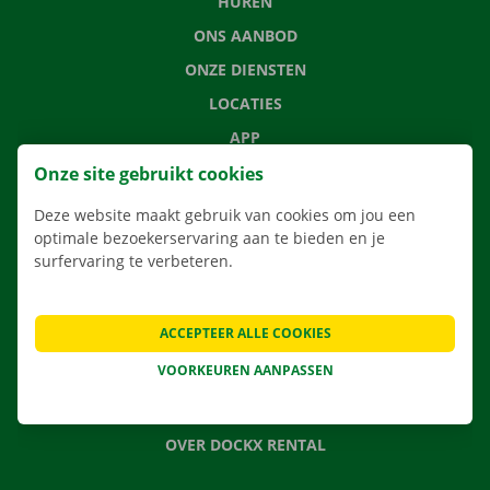
HUREN
ONS AANBOD
ONZE DIENSTEN
LOCATIES
APP
VERHUISOPLOSSINGEN
Onze site gebruikt cookies
Deze website maakt gebruik van cookies om jou een
optimale bezoekerservaring aan te bieden en je
surfervaring te verbeteren.
CONTACTEER ONS
VEELGESTELDE VRAGEN
ACCEPTEER ALLE COOKIES
NIEUWS
VOORKEUREN AANPASSEN
CADEAUBON
JOBS
OVER DOCKX RENTAL