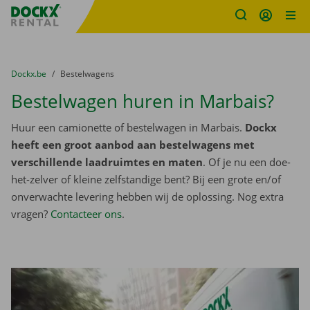
Fratello DEMO
Ga naar inhoud
Taalselectie overslaan
U bevindt zich hier:
van
Dockx.be
naar
Bestelwagens
Bestelwagen huren in Marbais?
Huur een camionette of bestelwagen in Marbais.
Dockx
heeft een groot aanbod aan bestelwagens met
verschillende laadruimtes en maten
. Of je nu een doe-
het-zelver of kleine zelfstandige bent? Bij een grote en/of
onverwachte levering hebben wij de oplossing. Nog extra
vragen?
Contacteer ons
.