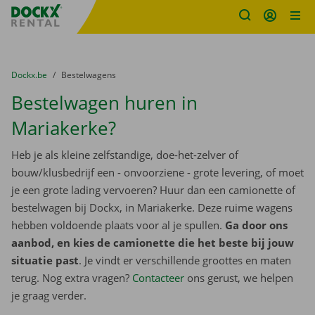
Fratello DEMO
Ga naar inhoud
Taalselectie overslaan
U bevindt zich hier:
van
Dockx.be
naar
Bestelwagens
Bestelwagen huren in
Mariakerke?
Heb je als kleine zelfstandige, doe-het-zelver of
bouw/klusbedrijf een - onvoorziene - grote levering, of moet
je een grote lading vervoeren? Huur dan een camionette of
bestelwagen bij Dockx, in Mariakerke. Deze ruime wagens
hebben voldoende plaats voor al je spullen.
Ga door ons
aanbod, en kies de camionette die het beste bij jouw
situatie past
. Je vindt er verschillende groottes en maten
terug. Nog extra vragen?
Contacteer
ons gerust, we helpen
je graag verder.