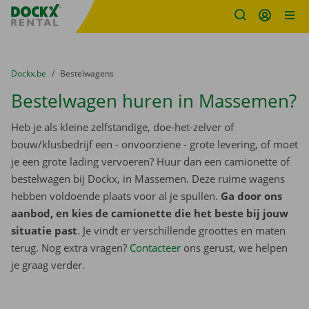
Fratello DEMO
Ga naar inhoud
Taalselectie overslaan
U bevindt zich hier:
van
Dockx.be
naar
Bestelwagens
Bestelwagen huren in Massemen?
Heb je als kleine zelfstandige, doe-het-zelver of
bouw/klusbedrijf een - onvoorziene - grote levering, of moet
je een grote lading vervoeren? Huur dan een camionette of
bestelwagen bij Dockx, in Massemen. Deze ruime wagens
hebben voldoende plaats voor al je spullen.
Ga door ons
aanbod, en kies de camionette die het beste bij jouw
situatie past
. Je vindt er verschillende groottes en maten
terug. Nog extra vragen?
Contacteer
ons gerust, we helpen
je graag verder.