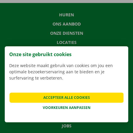
HUREN
ONS AANBOD
ONZE DIENSTEN
LOCATIES
APP
Onze site gebruikt cookies
VERHUISOPLOSSINGEN
Deze website maakt gebruik van cookies om jou een
optimale bezoekerservaring aan te bieden en je
surfervaring te verbeteren.
CONTACTEER ONS
ACCEPTEER ALLE COOKIES
VEELGESTELDE VRAGEN
NIEUWS
VOORKEUREN AANPASSEN
CADEAUBON
JOBS