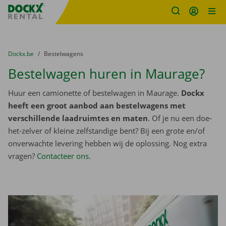
Fratello DEMO
Ga naar inhoud
Taalselectie overslaan
U bevindt zich hier:
van
Dockx.be
naar
Bestelwagens
Bestelwagen huren in Maurage?
Huur een camionette of bestelwagen in Maurage.
Dockx
heeft een groot aanbod aan bestelwagens met
verschillende laadruimtes en maten
. Of je nu een doe-
het-zelver of kleine zelfstandige bent? Bij een grote en/of
onverwachte levering hebben wij de oplossing. Nog extra
vragen?
Contacteer ons
.