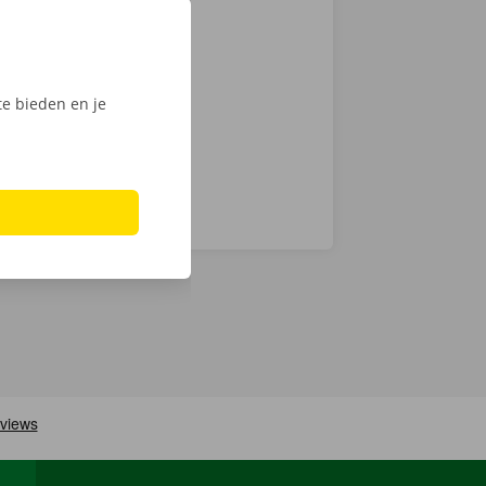
mionette met
 keuze.
Phone via de
e bieden en je