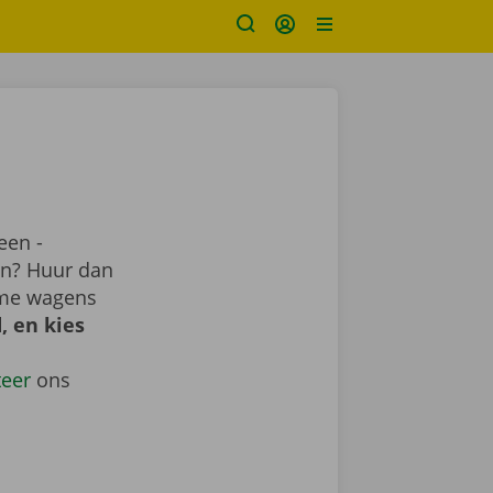
een -
ren? Huur dan
ime wagens
, en kies
teer
ons