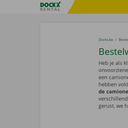
Ga naar inhoud
Taalselectie overslaan
Fratello DEMO
U bevindt zich hi
van
Dockx.be
naar
Best
Bestel
Heb je als k
onvoorziene 
een camione
hebben vold
de camionet
verschillen
gerust, we h