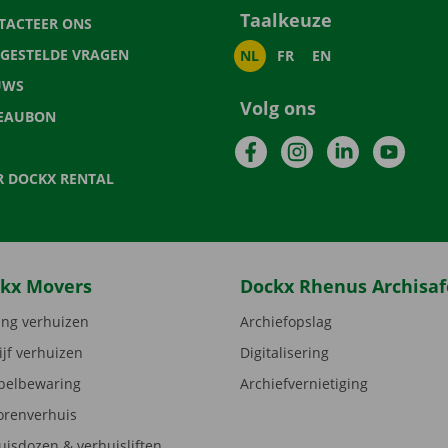
Taalkeuze
TACTEER ONS
LGESTELDE VRAGEN
NL
FR
EN
UWS
Volg ons
EAUBON
Facebook
Instagram
LinkedIn
YouTu
R DOCKX RENTAL
kx Movers
Dockx Rhenus Archisaf
ng verhuizen
Archiefopslag
ijf verhuizen
Digitalisering
elbewaring
Archiefvernietiging
orenverhuis
uisdozen & verhuisliften