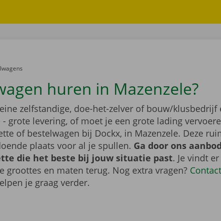
er:
elwagens
wagen huren in Mazenzele?
leine zelfstandige, doe-het-zelver of bouw/klusbedrijf 
- grote levering, of moet je een grote lading vervoe
tte of bestelwagen bij Dockx, in Mazenzele. Deze ru
oende plaats voor al je spullen.
Ga door ons aanbod
te die het beste bij jouw situatie past
. Je vindt er
de groottes en maten terug. Nog extra vragen?
Contac
elpen je graag verder.