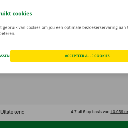
ussenkomst meer met een Dockx medewerker: je opent je ca
leutel aan het Pick-up Point of Dockx Service Shop naar jouw
ruikt cookies
gratis app voor Android via de
Google Play Store
, of voor i
 gebruik van cookies om jou een optimale bezoekerservaring aan t
rbeteren.
ASSEN
ACCEPTEER ALLE COOKIES