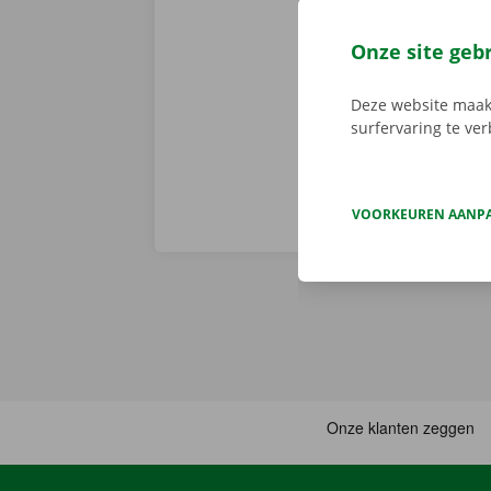
Er is geen t
de digitale s
Onze site geb
Download de 
App Store
.
Deze website maakt
surfervaring te ve
VOORKEUREN AANP