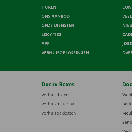
HUREN
CON
ONS AANBOD
VEE
ONZE DIENSTEN
NIE
LOCATIES
CAD
APP
JOBS
VERHUISOPLOSSINGEN
OVE
Dockx Boxes
Doc
Verhuisdozen
Woni
Verhuismateriaal
Bedr
Verhuispakketten
Meub
Seni
Verh