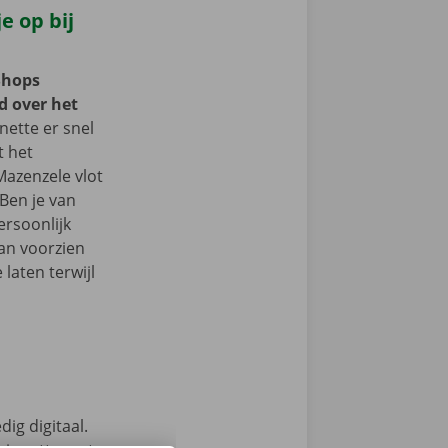
e op bij
Shops
d over het
ette er snel
t het
Mazenzele vlot
Ben je van
ersoonlijk
an voorzien
laten terwijl
ig digitaal.