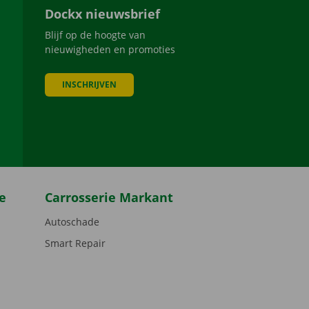
Dockx nieuwsbrief
Blijf op de hoogte van
nieuwigheden en promoties
INSCHRIJVEN
be
e
Carrosserie Markant
Autoschade
Smart Repair