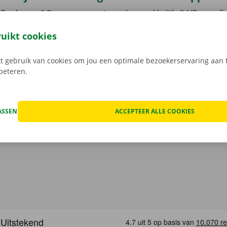
Dockx-app? Dan reserveer je snel, gemakkelijk, 24/7 en volled
ussenkomst meer met een Dockx medewerker: je opent je ca
ruikt cookies
leutel aan het Pick-up Point of Dockx Service Shop naar jouw
gratis app voor Android via de
Google Play Store
, of voor i
 gebruik van cookies om jou een optimale bezoekerservaring aan t
rbeteren.
ASSEN
ACCEPTEER ALLE COOKIES