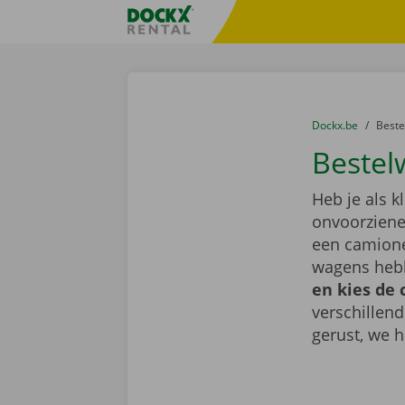
Ga naar inhoud
Taalselectie overslaan
Fratello DEMO
U bevindt zich hi
van
Dockx.be
naar
Best
Bestel
Heb je als k
onvoorziene 
een camione
wagens hebb
en kies de 
verschillen
gerust, we h