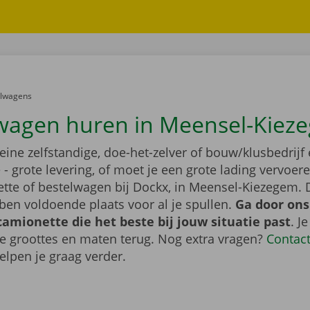
er:
elwagens
wagen huren in Meensel-Kiez
leine zelfstandige, doe-het-zelver of bouw/klusbedrijf 
- grote levering, of moet je een grote lading vervoe
tte of bestelwagen bij Dockx, in Meensel-Kiezegem. 
en voldoende plaats voor al je spullen.
Ga door ons
camionette die het beste bij jouw situatie past
. J
de groottes en maten terug. Nog extra vragen?
Contac
elpen je graag verder.