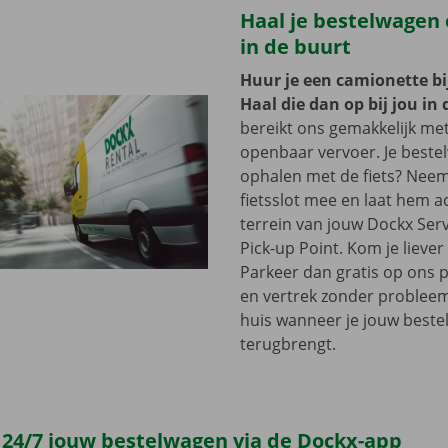
Haal je bestelwagen o
in de buurt
Huur je een camionette bi
Haal die dan op bij jou in 
bereikt ons gemakkelijk me
openbaar vervoer. Je beste
ophalen met de fiets? Nee
fietsslot mee en laat hem a
terrein van jouw Dockx Ser
Pick-up Point. Kom je lieve
Parkeer dan gratis op ons 
en vertrek zonder problee
huis wanneer je jouw best
terugbrengt.
 24/7 jouw bestelwagen via de Dockx-app