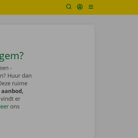
egem?
een -
ren? Huur dan
Deze ruime
 aanbod,
e vindt er
teer
ons