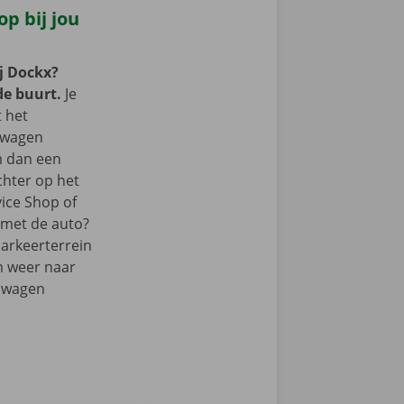
p bij jou
j Dockx?
de buurt.
Je
t het
lwagen
m dan een
chter op het
vice Shop of
r met de auto?
parkeerterrein
m weer naar
elwagen