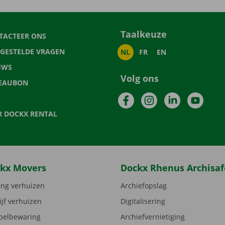
Taalkeuze
TACTEER ONS
LGESTELDE VRAGEN
NL
FR
EN
UWS
Volg ons
EAUBON
Facebook
Instagram
LinkedIn
YouTu
R DOCKX RENTAL
kx Movers
Dockx Rhenus Archisaf
ng verhuizen
Archiefopslag
ijf verhuizen
Digitalisering
elbewaring
Archiefvernietiging