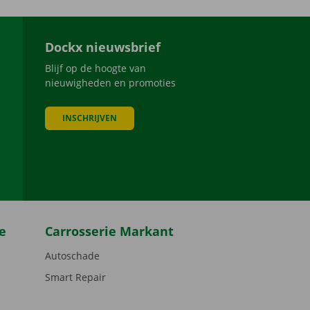
Dockx nieuwsbrief
Blijf op de hoogte van
nieuwigheden en promoties
INSCHRIJVEN
be
e
Carrosserie Markant
Autoschade
Smart Repair