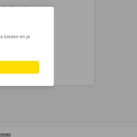
ig digitaal.
mionette met
 keuze.
Phone via de
e bieden en je