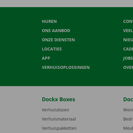
HUREN
CON
ONS AANBOD
VEE
ONZE DIENSTEN
NIE
LOCATIES
CAD
APP
JOBS
VERHUISOPLOSSINGEN
OVE
Dockx Boxes
Doc
Verhuisdozen
Woni
Verhuismateriaal
Bedr
Verhuispakketten
Meub