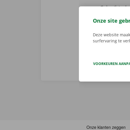
Gebruik je de 
Er is geen t
Onze site geb
de digitale s
Download de 
Deze website maakt
App Store
.
surfervaring te ve
VOORKEUREN AANP