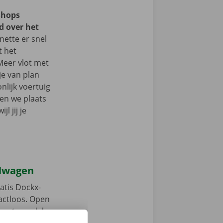
Shops
d over het
ette er snel
t het
Meer vlot met
je van plan
nlijk voertuig
en we plaats
l jij je
elwagen
atis Dockx-
tactloos. Open
, ontgrendel