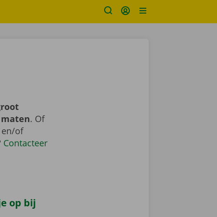
groot
n maten
. Of
 en/of
?
Contacteer
e op bij