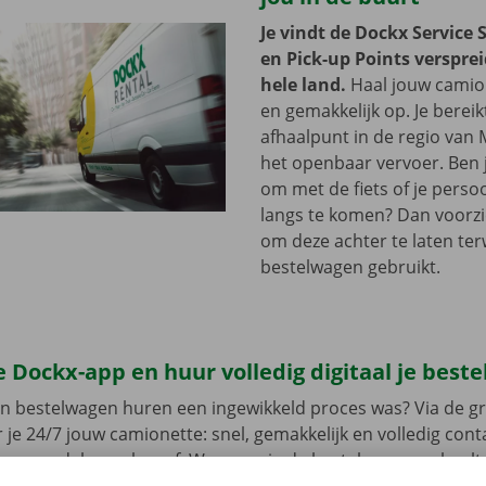
Je vindt de Dockx Service 
en Pick-up Points versprei
hele land.
Haal jouw camion
en gemakkelijk op. Je bereik
afhaalpunt in de regio van 
het openbaar vervoer. Ben 
om met de fiets of je persoo
langs te komen? Dan voorzi
om deze achter te laten terwij
bestelwagen gebruikt.
 Dockx-app en huur volledig digitaal je best
en bestelwagen huren een ingewikkeld proces was? Via de gr
 je 24/7 jouw camionette: snel, gemakkelijk en volledig con
jouw model en reken af. Wanneer je de bestelwagen ophaalt