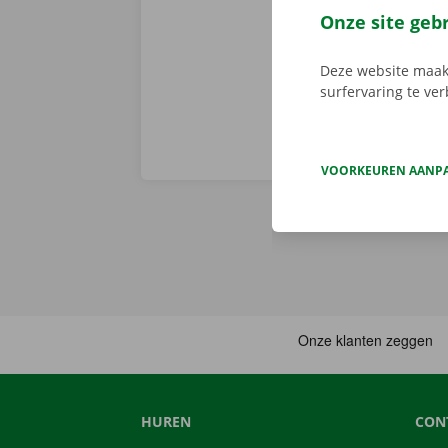
je deze met d
Onze site geb
aanbod.
Deze website maakt
surfervaring te ve
VOORKEUREN AANP
HUREN
CON