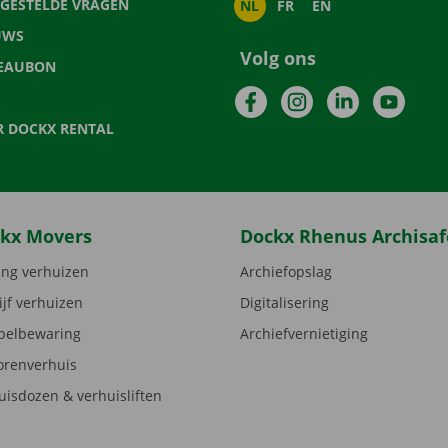
LGESTELDE VRAGEN
NL
FR
EN
UWS
Volg ons
EAUBON
Facebook
Instagram
LinkedIn
YouTu
R DOCKX RENTAL
kx Movers
Dockx Rhenus Archisaf
ng verhuizen
Archiefopslag
ijf verhuizen
Digitalisering
elbewaring
Archiefvernietiging
orenverhuis
uisdozen & verhuisliften