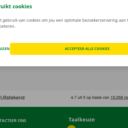
e digitale sleutel. Vind de app voor
Android
of
Apple
, en bek
ruikt cookies
 gebruik van cookies om jou een optimale bezoekerservaring aan t
rbeteren.
ASSEN
ACCEPTEER ALLE COOKIES
Taalkeuze
TACTEER ONS