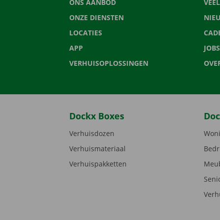
ONS AANBOD
VEE
ONZE DIENSTEN
NIE
LOCATIES
CAD
APP
JOBS
VERHUISOPLOSSINGEN
OVE
Dockx Boxes
Doc
Verhuisdozen
Woni
Verhuismateriaal
Bedr
Verhuispakketten
Meub
Seni
Verh