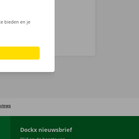
ijk het
e bieden en je
Dockx nieuwsbrief