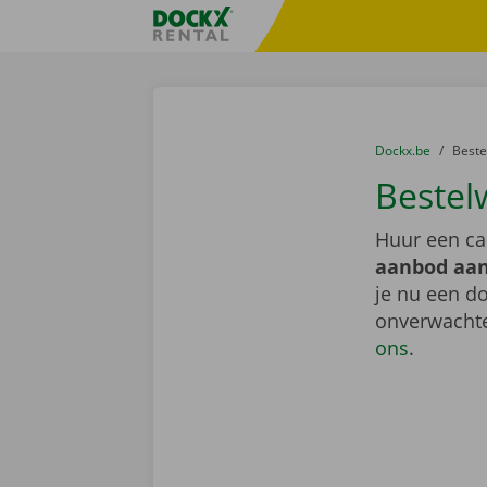
Ga naar inhoud
Taalselectie overslaan
Fratello DEMO
U bevindt zich hi
van
Dockx.be
naar
Best
Bestel
Huur een ca
aanbod aan
je nu een do
onverwachte
ons
.