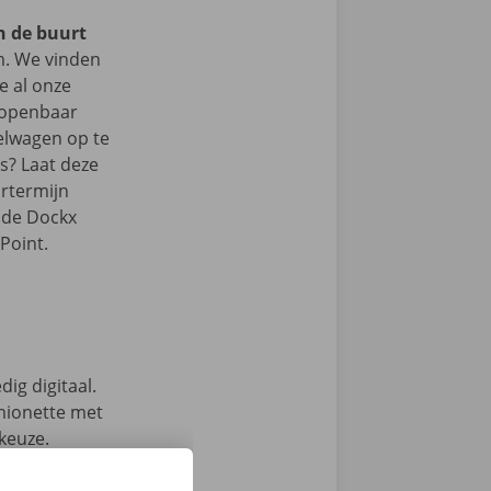
in de buurt
. We vinden
je al onze
t openbaar
elwagen op te
ts? Laat deze
rtermijn
n de Dockx
Point.
ig digitaal.
mionette met
 keuze.
Phone via de