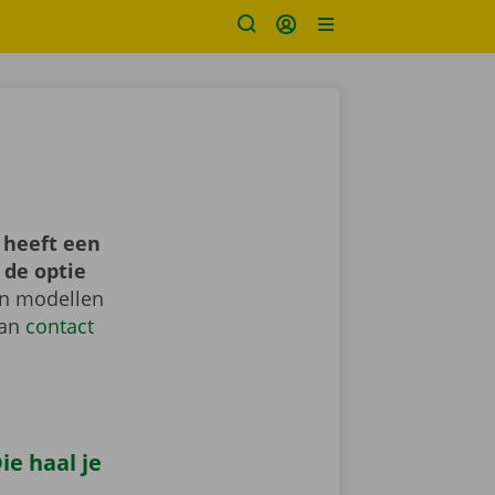
 heeft een
 de optie
en modellen
dan
contact
e haal je