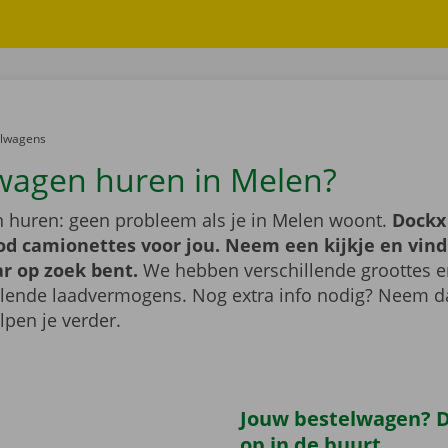
er:
elwagens
wagen huren in Melen?
 huren: geen probleem als je in Melen woont.
Dockx
od camionettes voor jou. Neem een kijkje en vind
ar op zoek bent.
We hebben verschillende groottes 
llende laadvermogens. Nog extra info nodig? Neem 
lpen je verder.
Jouw bestelwagen? Di
op in de buurt