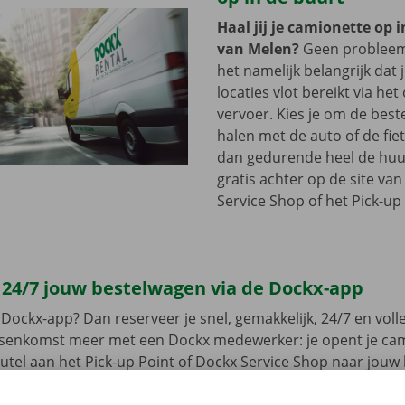
Haal jij je camionette op 
van Melen?
Geen probleem
het namelijk belangrijk dat 
locaties vlot bereikt via he
vervoer. Kies je om de best
halen met de auto of de fie
dan gedurende heel de huu
gratis achter op de site va
Service Shop of het Pick-up 
 24/7 jouw bestelwagen via de Dockx-app
Dockx-app? Dan reserveer je snel, gemakkelijk, 24/7 en volled
ussenkomst meer met een Dockx medewerker: je opent je ca
leutel aan het Pick-up Point of Dockx Service Shop naar jouw
gratis app voor Android via de
Google Play Store
, of voor i