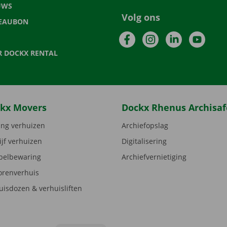
UWS
Volg ons
EAUBON
Facebook
Instagram
LinkedIn
YouTu
R DOCKX RENTAL
kx Movers
Dockx Rhenus Archisaf
ng verhuizen
Archiefopslag
ijf verhuizen
Digitalisering
elbewaring
Archiefvernietiging
orenverhuis
uisdozen & verhuisliften