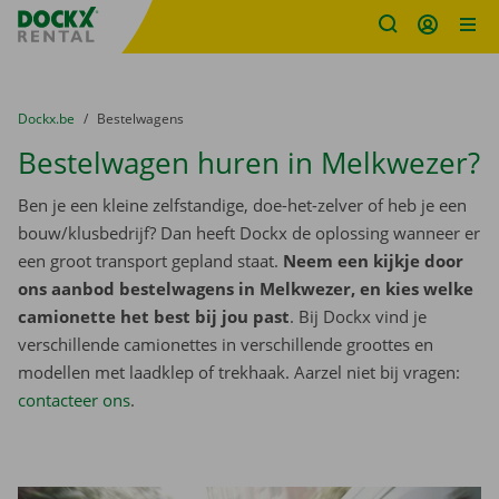
Fratello DEMO
Ga naar inhoud
Taalselectie overslaan
U bevindt zich hier:
van
Dockx.be
naar
Bestelwagens
Bestelwagen huren in Melkwezer?
Ben je een kleine zelfstandige, doe-het-zelver of heb je een
bouw/klusbedrijf? Dan heeft Dockx de oplossing wanneer er
een groot transport gepland staat.
Neem een kijkje door
ons aanbod bestelwagens in Melkwezer, en kies welke
camionette het best bij jou past
. Bij Dockx vind je
verschillende camionettes in verschillende groottes en
modellen met laadklep of trekhaak. Aarzel niet bij vragen:
contacteer ons
.