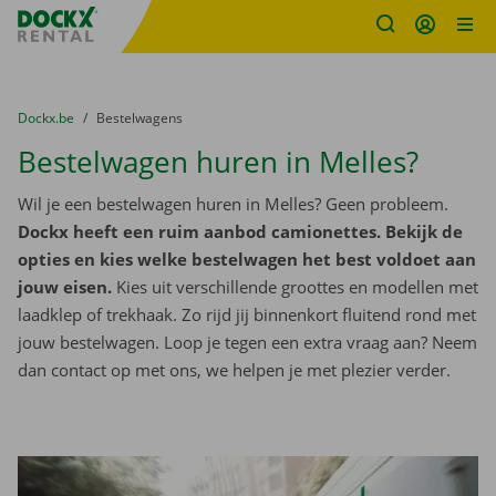
Fratello DEMO
Ga naar inhoud
Taalselectie overslaan
U bevindt zich hier:
van
Dockx.be
naar
Bestelwagens
Bestelwagen huren in Melles?
Wil je een bestelwagen huren in Melles? Geen probleem.
Dockx heeft een ruim aanbod camionettes. Bekijk de
opties en kies welke bestelwagen het best voldoet aan
jouw eisen.
Kies uit verschillende groottes en modellen met
laadklep of trekhaak. Zo rijd jij binnenkort fluitend rond met
jouw bestelwagen. Loop je tegen een extra vraag aan? Neem
dan contact op met ons, we helpen je met plezier verder.