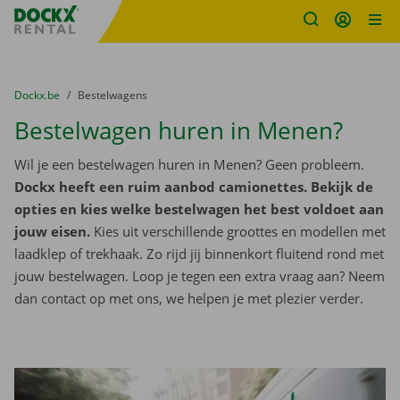
Fratello DEMO
Ga naar inhoud
Taalselectie overslaan
U bevindt zich hier:
van
Dockx.be
naar
Bestelwagens
Bestelwagen huren in Menen?
Wil je een bestelwagen huren in Menen? Geen probleem.
Dockx heeft een ruim aanbod camionettes. Bekijk de
opties en kies welke bestelwagen het best voldoet aan
jouw eisen.
Kies uit verschillende groottes en modellen met
laadklep of trekhaak. Zo rijd jij binnenkort fluitend rond met
jouw bestelwagen. Loop je tegen een extra vraag aan? Neem
dan contact op met ons, we helpen je met plezier verder.