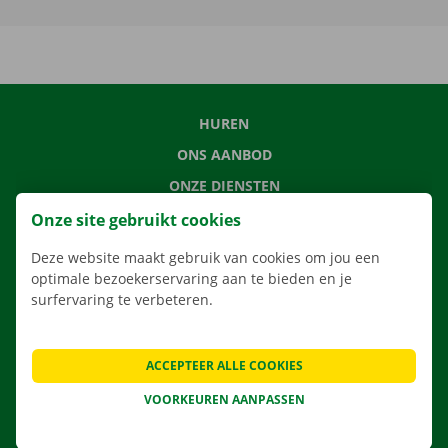
HUREN
ONS AANBOD
ONZE DIENSTEN
LOCATIES
Onze site gebruikt cookies
APP
Deze website maakt gebruik van cookies om jou een
optimale bezoekerservaring aan te bieden en je
VERHUISOPLOSSINGEN
surfervaring te verbeteren.
ACCEPTEER ALLE COOKIES
CONTACTEER ONS
VOORKEUREN AANPASSEN
VEELGESTELDE VRAGEN
NIEUWS