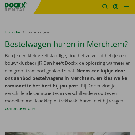
Fratello DEMO
Ga naar inhoud
Taalselectie overslaan
U bevindt zich hier:
van
Dockx.be
naar
Bestelwagens
Bestelwagen huren in Merchtem?
Ben je een kleine zelfstandige, doe-het-zelver of heb je een
bouw/klusbedrijf? Dan heeft Dockx de oplossing wanneer er
een groot transport gepland staat.
Neem een kijkje door
ons aanbod bestelwagens in Merchtem, en kies welke
camionette het best bij jou past
. Bij Dockx vind je
verschillende camionettes in verschillende groottes en
modellen met laadklep of trekhaak. Aarzel niet bij vragen:
contacteer ons
.