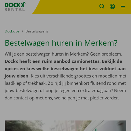
Fratello DEMO
Ga naar inhoud
Taalselectie overslaan
U bevindt zich hier:
van
Dockx.be
naar
Bestelwagens
Bestelwagen huren in Merkem?
Wil je een bestelwagen huren in Merkem? Geen probleem.
Dockx heeft een ruim aanbod camionettes. Bekijk de
opties en kies welke bestelwagen het best voldoet aan
jouw eisen.
Kies uit verschillende groottes en modellen met
laadklep of trekhaak. Zo rijd jij binnenkort fluitend rond met
jouw bestelwagen. Loop je tegen een extra vraag aan? Neem
dan contact op met ons, we helpen je met plezier verder.