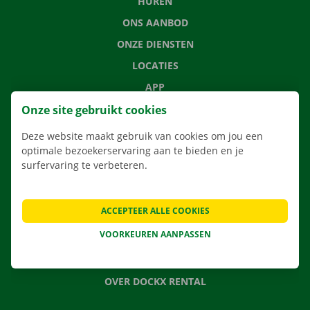
HUREN
ONS AANBOD
ONZE DIENSTEN
LOCATIES
APP
VERHUISOPLOSSINGEN
Onze site gebruikt cookies
Deze website maakt gebruik van cookies om jou een
optimale bezoekerservaring aan te bieden en je
surfervaring te verbeteren.
CONTACTEER ONS
VEELGESTELDE VRAGEN
ACCEPTEER ALLE COOKIES
NIEUWS
VOORKEUREN AANPASSEN
CADEAUBON
JOBS
OVER DOCKX RENTAL