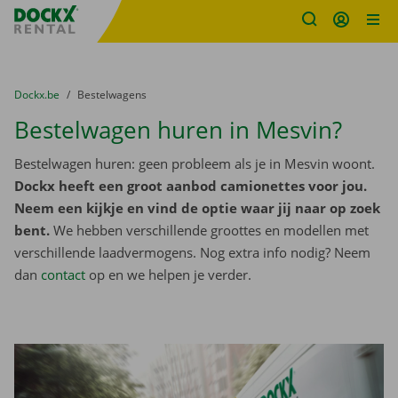
Fratello DEMO
Ga naar inhoud
Taalselectie overslaan
U bevindt zich hier:
van
Dockx.be
naar
Bestelwagens
Bestelwagen huren in Mesvin?
Bestelwagen huren: geen probleem als je in Mesvin woont.
Dockx heeft een groot aanbod camionettes voor jou.
Neem een kijkje en vind de optie waar jij naar op zoek
bent.
We hebben verschillende groottes en modellen met
verschillende laadvermogens. Nog extra info nodig? Neem
dan
contact
op en we helpen je verder.