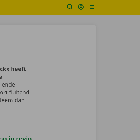
ckx heeft
e
llende
ort fluitend
 Neem dan
op in regio