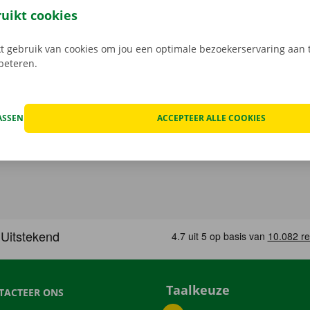
k het model dat bij jouw situatie past. Reken af via de app e
ruikt cookies
in een Pick-up Point of Dockx Service Shop naar keuze.
 gebruik van cookies om jou een optimale bezoekerservaring aan t
rbeteren.
ASSEN
ACCEPTEER ALLE COOKIES
Taalkeuze
TACTEER ONS