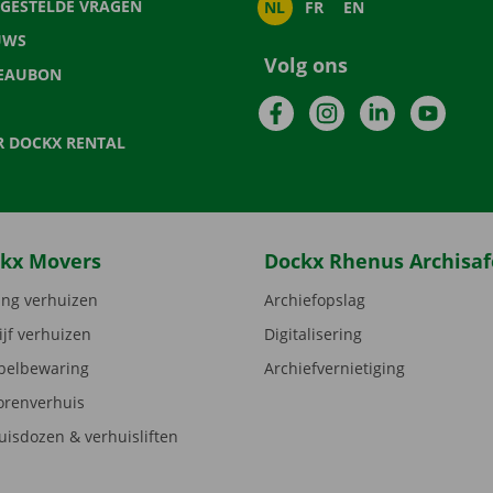
LGESTELDE VRAGEN
NL
FR
EN
UWS
Volg ons
EAUBON
Facebook
Instagram
LinkedIn
YouTu
R DOCKX RENTAL
kx Movers
Dockx Rhenus Archisaf
ng verhuizen
Archiefopslag
ijf verhuizen
Digitalisering
elbewaring
Archiefvernietiging
orenverhuis
uisdozen & verhuisliften