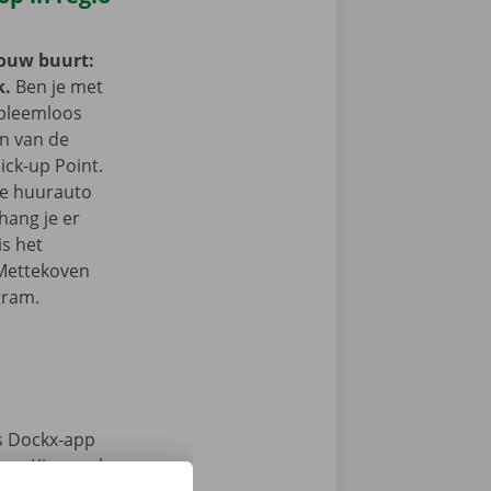
jouw buurt:
k.
Ben je met
obleemloos
in van de
ick-up Point.
e de huurauto
hang je er
is het
 Mettekoven
tram.
s Dockx-app
e. Kies snel