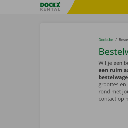
Ga naar inhoud
Taalselectie overslaan
Fratello DEMO
U bevindt zich hi
van
Dockx.be
naar
Best
Bestel
Wil je een 
een ruim a
bestelwage
groottes en 
rond met jo
contact op 