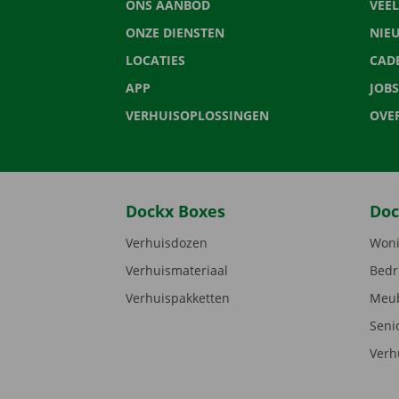
ONS AANBOD
VEE
ONZE DIENSTEN
NIE
LOCATIES
CAD
APP
JOBS
VERHUISOPLOSSINGEN
OVE
Dockx Boxes
Doc
Verhuisdozen
Woni
Verhuismateriaal
Bedr
Verhuispakketten
Meub
Seni
Verh