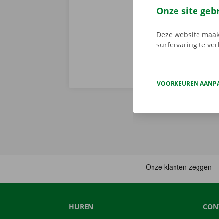
en gemakkelij
Onze site geb
huurwagen op 
Deze website maakt
surfervaring te ve
VOORKEUREN AANP
HUREN
CON