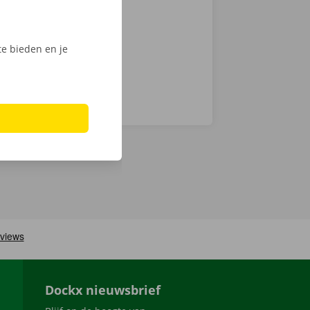
n haal jouw
e bieden en je
Dockx nieuwsbrief