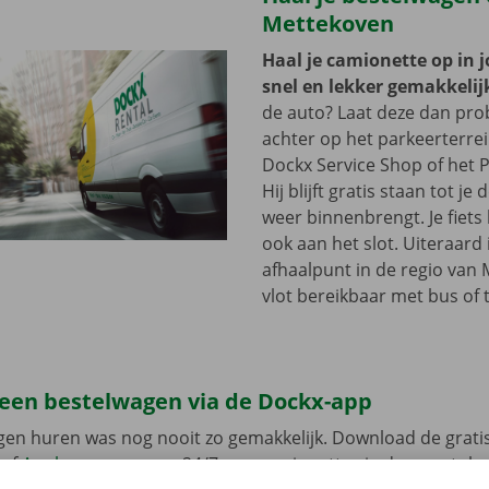
Mettekoven
Haal je camionette op in 
snel en lekker gemakkelij
de auto? Laat deze dan pr
achter op het parkeerterre
Dockx Service Shop of het P
Hij blijft gratis staan tot j
weer binnenbrengt. Je fiets 
ook aan het slot. Uiteraard 
afhaalpunt in de regio van
vlot bereikbaar met bus of 
 een bestelwagen via de Dockx-app
gen huren was nog nooit zo gemakkelijk. Download de grati
of
Apple
en reserveer 24/7 een camionette via de smartphon